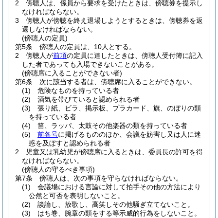
2
傍聴人は、係員から要求を受けたときは、傍聴券を提示し
なければならない。
3
傍聴人が傍聴を終え退場しようとするときは、傍聴券を返
還しなければならない。
(傍聴人の定員)
第5条
傍聴人の定員は、10人とする。
2
傍聴人が
前項
の定員に達したときは、傍聴人受付簿に記入
した者であっても入場できないことがある。
(傍聴席に入ることができない者)
第6条
次に該当する者は、傍聴席に入ることができない。
(1)
危険なものを持っている者
(2)
酒気を帯びていると認められる者
(3)
張り紙、ビラ、掲示板、プラカード、旗、のぼりの類
を持っている者
(4)
笛、ラッパ、太鼓その他楽器の類を持っている者
(5)
前各号
に掲げるもののほか、会議を妨害し又は人に迷
惑を及ぼすと認められる者
2
児童又は乳幼児が傍聴席に入るときは、委員長の許可を得
なければならない。
(傍聴人の守るべき事項)
第7条
傍聴人は、次の事項を守らなければならない。
(1)
会議場における言論に対して拍手その他の方法により
公然と可否を表明しないこと。
(2)
談論し、放歌し、高笑しその他騒ぎ立てないこと。
(3)
はち巻、腕章の類をする等示威的行為をしないこと。