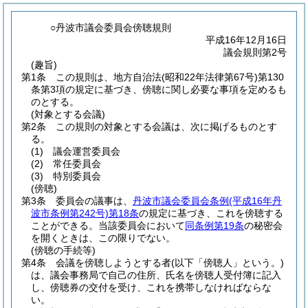
○丹波市議会委員会傍聴規則
平成16年12月16日
議会規則第2号
(趣旨)
第1条
この規則は、地方自治法
(昭和22年法律第67号)
第130
条第3項の規定に基づき、傍聴に関し必要な事項を定めるも
のとする。
(対象とする会議)
第2条
この規則の対象とする会議は、次に掲げるものとす
る。
(1)
議会運営委員会
(2)
常任委員会
(3)
特別委員会
(傍聴)
第3条
委員会の議事は、
丹波市議会委員会条例
(平成16年丹
波市条例第242号)
第18条
の規定に基づき、これを傍聴する
ことができる。
当該委員会において
同条例第19条
の秘密会
を開くときは、この限りでない。
(傍聴の手続等)
第4条
会議を傍聴しようとする者
(以下「傍聴人」という。)
は、議会事務局で自己の住所、氏名を傍聴人受付簿に記入
し、傍聴券の交付を受け、これを携帯しなければならな
い。