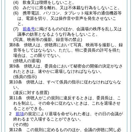
(4)
飲食又は喫煙をしないこと。
(5)
みだりに席を離れ、又は不体裁な行為をしないこと。
(6)
携帯電話、パソコン、タブレット端末等の通信機器等
は、電源を切り、又は操作音や音声を発生させないこ
と。
(7)
前各号
に掲げるもののほか、会議場の秩序を乱し又は
議事の妨害となるような行為をしないこと。
(写真、映画等の撮影、録音等の禁止)
第8条
傍聴人は、傍聴席において写真、映画等を撮影し、録
音等をしてはならない。
ただし、特に委員長の許可を得た
場合は、この限りでない。
(傍聴人の退場)
第9条
傍聴人は、委員会において秘密会の開催の決定がなさ
れたときは、速やかに退場しなければならない。
(係員の指示)
第10条
傍聴人は、すべて係員の指示に従わなければならな
い。
(違反に対する措置)
第11条
傍聴人がこの規則に違反するときは、委員長は、こ
れを制止し、その命令に従わないときは、これを退場させ
ることができる。
2
前項
の規定により退場を命ぜられた者は、その日の会議が
終わるまで入場することができない。
(その他)
第12条
この規則に定めるもののほか、会議の傍聴に関し必