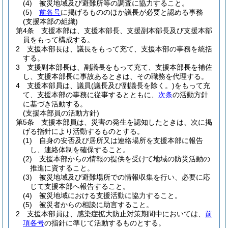
(4)
被災地域及び避難所等の調査に協力すること。
(5)
前各号
に掲げるもののほか議長が必要と認める事務
(支援本部の組織)
第4条
支援本部は、支援本部長、支援副本部長及び支援本部
員をもって構成する。
2
支援本部長は、議長をもって充て、支援本部の事務を統括
する。
3
支援副本部長は、副議長をもって充て、支援本部長を補佐
し、支援本部長に事故あるときは、その職務を代理する。
4
支援本部員は、議員
(議長及び副議長を除く。)
をもって充
て、支援本部の事務に従事するとともに、
次条
の活動方針
に基づき活動する。
(支援本部員の活動方針)
第5条
支援本部員は、災害の発生を認知したときは、次に掲
げる指針により活動するものとする。
(1)
自身の安否及び居所又は連絡場所を支援本部に報告
し、連絡体制を確保すること。
(2)
支援本部からの情報の提供を受けて地域の防災活動の
推進に資すること。
(3)
被災地域及び避難場所での情報収集を行い、必要に応
じて支援本部へ報告すること。
(4)
被災地域における支援活動に協力すること。
(5)
被災者からの相談に助言すること。
2
支援本部員は、感染症拡大防止対策期間中においては、
前
項各号
の指針に準じて活動するものとする。