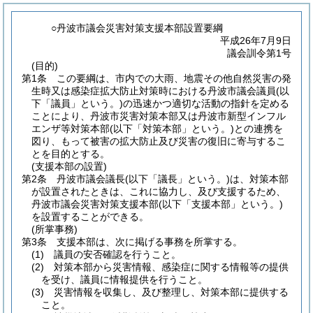
○丹波市議会災害対策支援本部設置要綱
平成26年7月9日
議会訓令第1号
(目的)
第1条
この要綱は、市内での大雨、地震その他自然災害の発
生時又は感染症拡大防止対策時における丹波市議会議員
(以
下「議員」という。)
の迅速かつ適切な活動の指針を定める
ことにより、丹波市災害対策本部又は丹波市新型インフル
エンザ等対策本部
(以下「対策本部」という。)
との連携を
図り、もって被害の拡大防止及び災害の復旧に寄与するこ
とを目的とする。
(支援本部の設置)
第2条
丹波市議会議長
(以下「議長」という。)
は、対策本部
が設置されたときは、これに協力し、及び支援するため、
丹波市議会災害対策支援本部
(以下「支援本部」という。)
を設置することができる。
(所掌事務)
第3条
支援本部は、次に掲げる事務を所掌する。
(1)
議員の安否確認を行うこと。
(2)
対策本部から災害情報、感染症に関する情報等の提供
を受け、議員に情報提供を行うこと。
(3)
災害情報を収集し、及び整理し、対策本部に提供する
こと。