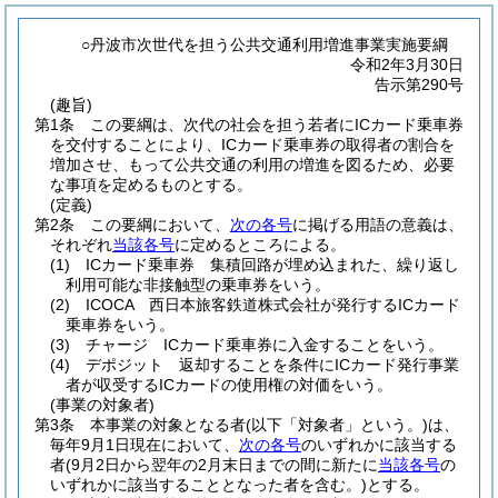
○丹波市次世代を担う公共交通利用増進事業実施要綱
令和2年3月30日
告示第290号
(趣旨)
第1条
この要綱は、次代の社会を担う若者にICカード乗車券
を交付することにより、ICカード乗車券の取得者の割合を
増加させ、もって公共交通の利用の増進を図るため、必要
な事項を定めるものとする。
(定義)
第2条
この要綱において、
次の各号
に掲げる用語の意義は、
それぞれ
当該各号
に定めるところによる。
(1)
ICカード乗車券 集積回路が埋め込まれた、繰り返し
利用可能な非接触型の乗車券をいう。
(2)
ICOCA 西日本旅客鉄道株式会社が発行するICカード
乗車券をいう。
(3)
チャージ ICカード乗車券に入金することをいう。
(4)
デポジット 返却することを条件にICカード発行事業
者が収受するICカードの使用権の対価をいう。
(事業の対象者)
第3条
本事業の対象となる者
(以下「対象者」という。)
は、
毎年9月1日現在において、
次の各号
のいずれかに該当する
者
(9月2日から翌年の2月末日までの間に新たに
当該各号
の
いずれかに該当することとなった者を含む。)
とする。