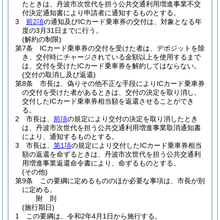
たときは、丹波市次世代を担う公共交通利用増進事業不交
付決定通知書により申請者に通知するものとする。
3
前2項
の通知及びICカード乗車券の交付は、対象となる年
度の3月31日までに行う。
(解約の制限)
第7条
ICカード乗車券の交付を受けた者は、デポジットを除
き、交付時にチャージされている金額以上を使用するまで
は、交付を受けたICカード乗車券を解約してはならない。
(交付の取消し及び返還)
第8条
市長は、偽りその他不正な手段によりICカード乗車券
の交付を受けた者があるときは、交付の決定を取り消し、
交付したICカード乗車券相当額を返還させることができ
る。
2
市長は、
前項
の規定により交付の決定を取り消したとき
は、丹波市次世代を担う公共交通利用増進事業取消通知書
により、通知するものとする。
3
市長は、
第1項
の規定により交付したICカード乗車券相当
額の返還を命ずるときは、丹波市次世代を担う公共交通利
用増進事業返還命令書により、命ずるものとする。
(その他)
第9条
この要綱に定めるもののほか必要な事項は、市長が別
に定める。
附
則
(施行期日)
1
この要綱は、令和2年4月1日から施行する。