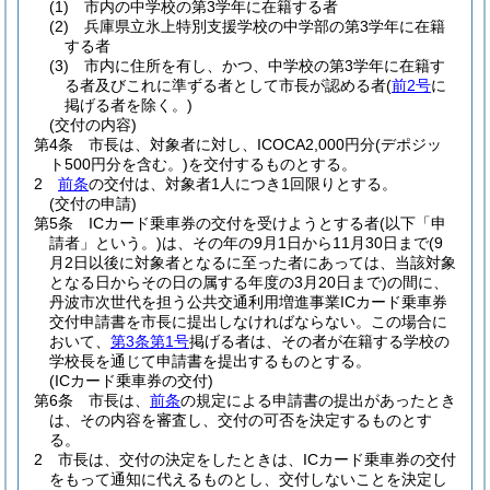
(1)
市内の中学校の第3学年に在籍する者
(2)
兵庫県立氷上特別支援学校の中学部の第3学年に在籍
する者
(3)
市内に住所を有し、かつ、中学校の第3学年に在籍す
る者及びこれに準ずる者として市長が認める者
(
前2号
に
掲げる者を除く。)
(交付の内容)
第4条
市長は、対象者に対し、ICOCA2,000円分
(デポジッ
ト500円分を含む。)
を交付するものとする。
2
前条
の交付は、対象者1人につき1回限りとする。
(交付の申請)
第5条
ICカード乗車券の交付を受けようとする者
(以下「申
請者」という。)
は、その年の9月1日から11月30日まで
(9
月2日以後に対象者となるに至った者にあっては、当該対象
となる日からその日の属する年度の3月20日まで)
の間に、
丹波市次世代を担う公共交通利用増進事業ICカード乗車券
交付申請書を市長に提出しなければならない。
この場合に
おいて、
第3条第1号
掲げる者は、その者が在籍する学校の
学校長を通じて申請書を提出するものとする。
(ICカード乗車券の交付)
第6条
市長は、
前条
の規定による申請書の提出があったとき
は、その内容を審査し、交付の可否を決定するものとす
る。
2
市長は、交付の決定をしたときは、ICカード乗車券の交付
をもって通知に代えるものとし、交付しないことを決定し