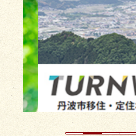
枚
目
の
ス
ラ
イ
ド