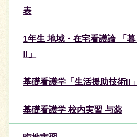
表
1年生 地域・在宅看護論 「
II」
基礎看護学「生活援助技術II」
基礎看護学 校内実習 与薬