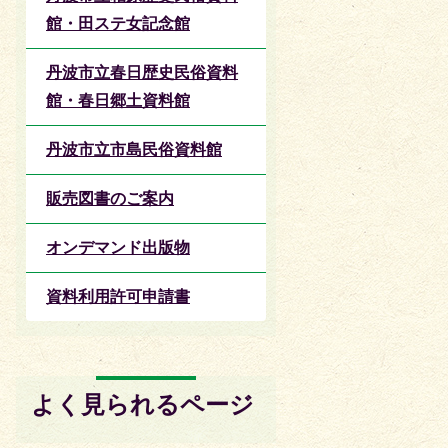
館・田ステ女記念館
丹波市立春日歴史民俗資料
館・春日郷土資料館
丹波市立市島民俗資料館
販売図書のご案内
オンデマンド出版物
資料利用許可申請書
よく見られるページ