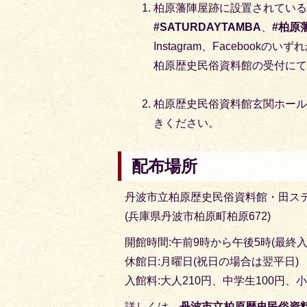
柏原藩陣屋跡に設置されてい
#SATURDAYTAMBA
、
#柏原
Instagram、Facebookのい
柏原歴史民俗資料館の受付に
柏原歴史民俗資料館玄関ホー
きください。
配布場所
丹波市立柏原歴史民俗資料館・田ス
(兵庫県丹波市柏原町柏原672)
開館時間:午前9時から午後5時(最終入
休館日:月曜日(祝日の場合は翌平日)
入館料:大人210円、中学生100円、小
詳しくは、
丹波市立柏原歴史民俗資