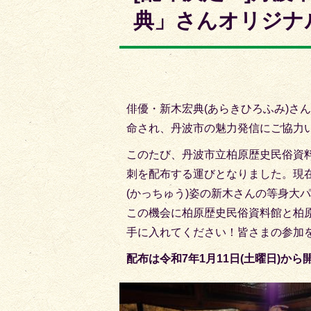
枚
典」さんオリジナ
目
の
ス
ラ
イ
俳優・新木宏典(あらきひろふみ)さ
ド
命され、丹波市の魅力発信にご協力
このたび、丹波市立柏原歴史民俗資
刺を配布する運びとなりました。現
(かっちゅう)姿の新木さんの等身大
この機会に柏原歴史民俗資料館と柏
手に入れてください！皆さまの参加
配布は令和7年1月11日(土曜日)か