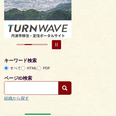
枚
枚
目
目
の
の
ス
ス
ラ
ラ
イ
イ
ド
ド
キーワード検索
すべて
HTML
PDF
ページID検索
組織から探す