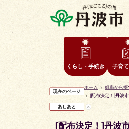
くらし・手続き
子育て
ホーム
組織から探
現在のページ
[配布決定！]丹
あしあと
[配布決定！]丹波
4