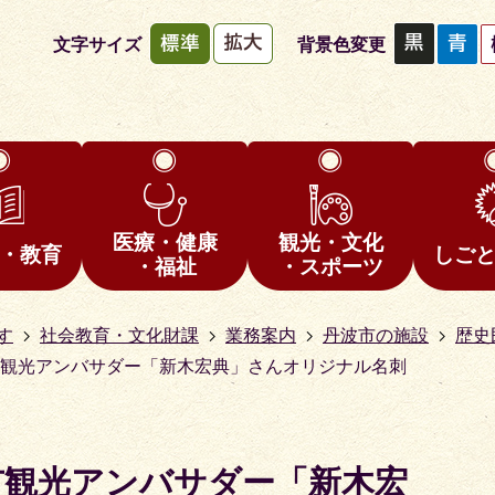
文字サイズ
背景色変更
医療・健康
観光・文化
・教育
しご
・福祉
・スポーツ
す
社会教育・文化財課
業務案内
丹波市の施設
歴史
波市観光アンバサダー「新木宏典」さんオリジナル名刺
市観光アンバサダー「新木宏
1
2