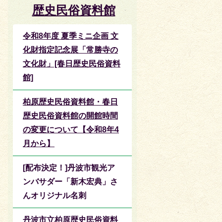
歴史民俗資料館
令和8年度 夏季ミニ企画 文
化財指定記念展「常勝寺の
文化財」[春日歴史民俗資料
館]
柏原歴史民俗資料館・春日
歴史民俗資料館の開館時間
の変更について【令和8年4
月から】
[配布決定！]丹波市観光ア
ンバサダー「新木宏典」さ
んオリジナル名刺
丹波市立柏原歴史民俗資料