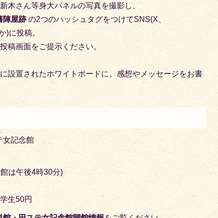
る新木さん等身大パネルの写真を撮影し、
藩陣屋跡
の2つのハッシュタグをつけてSNS(X、
ずれか)に投稿。
て投稿画面をご提示ください。
ルに設置されたホワイトボードに、感想やメッセージをお書
テ女記念館
館は午後4時30分)
学生50円
料館・田ステ女記念館開館情報
をご覧ください。