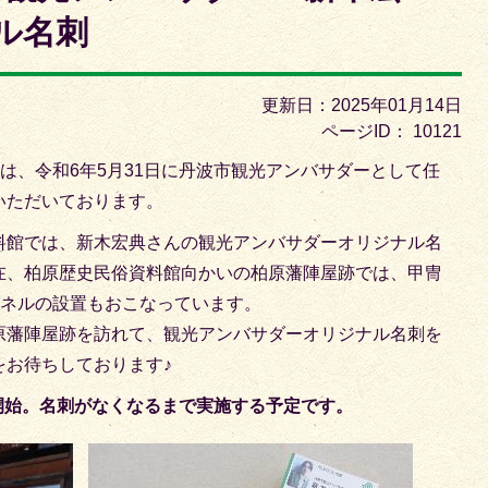
枚
枚
ル名刺
目
目
の
の
ス
ス
更新日：2025年01月14日
ラ
ラ
ページID：
10121
イ
イ
んは、令和6年5月31日に丹波市観光アンバサダーとして任
ド
ド
いただいております。
料館では、新木宏典さんの観光アンバサダーオリジナル名
在、柏原歴史民俗資料館向かいの柏原藩陣屋跡では、甲冑
パネルの設置もおこなっています。
原藩陣屋跡を訪れて、観光アンバサダーオリジナル名刺を
をお待ちしております♪
ら開始。名刺がなくなるまで実施する予定です。