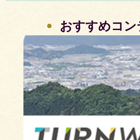
おすすめコン
2
枚
目
の
ス
ラ
イ