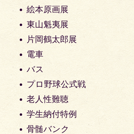
絵本原画展
東山魁夷展
片岡鶴太郎展
電車
バス
プロ野球公式戦
老人性難聴
学生納付特例
骨髄バンク