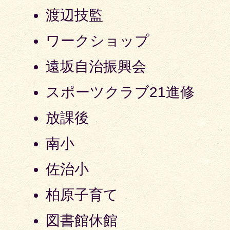
渡辺技監
ワークショップ
遠坂自治振興会
スポーツクラブ21進修
放課後
南小
佐治小
柏原子育て
図書館休館