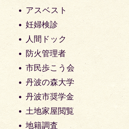
アスベスト
妊婦検診
人間ドック
防火管理者
市民歩こう会
丹波の森大学
丹波市奨学金
土地家屋閲覧
地籍調査