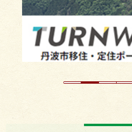
ス
ラ
イ
ド