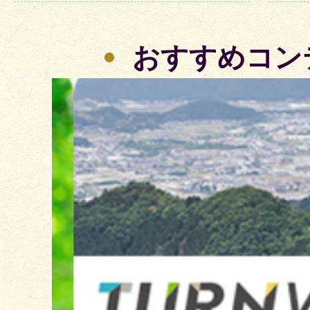
おすすめコン
2
枚
目
の
ス
ラ
イ