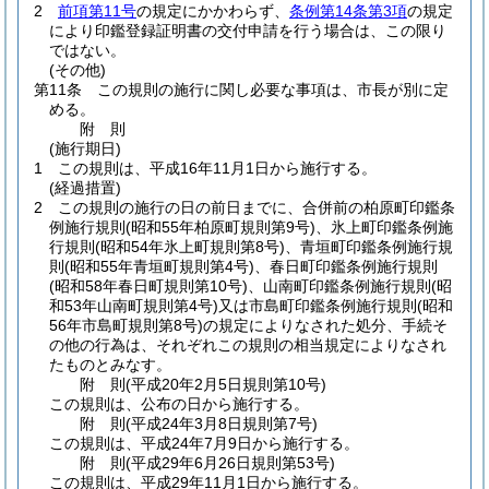
2
前項第11号
の規定にかかわらず、
条例第14条第3項
の規定
により印鑑登録証明書の交付申請を行う場合は、この限り
ではない。
(その他)
第11条
この規則の施行に関し必要な事項は、市長が別に定
める。
附
則
(施行期日)
1
この規則は、平成16年11月1日から施行する。
(経過措置)
2
この規則の施行の日の前日までに、合併前の柏原町印鑑条
例施行規則
(昭和55年柏原町規則第9号)
、氷上町印鑑条例施
行規則
(昭和54年氷上町規則第8号)
、青垣町印鑑条例施行規
則
(昭和55年青垣町規則第4号)
、春日町印鑑条例施行規則
(昭和58年春日町規則第10号)
、山南町印鑑条例施行規則
(昭
和53年山南町規則第4号)
又は市島町印鑑条例施行規則
(昭和
56年市島町規則第8号)
の規定によりなされた処分、手続そ
の他の行為は、それぞれこの規則の相当規定によりなされ
たものとみなす。
附
則
(平成20年2月5日
規則第10号)
この規則は、公布の日から施行する。
附
則
(平成24年3月8日
規則第7号)
この規則は、平成24年7月9日から施行する。
附
則
(平成29年6月26日
規則第53号)
この規則は、平成29年11月1日から施行する。