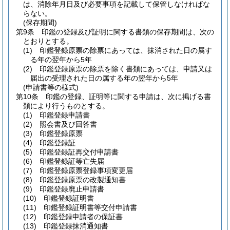
は、消除年月日及び必要事項を記載して保管しなければな
らない。
(保存期間)
第9条
印鑑の登録及び証明に関する書類の保存期間は、次の
とおりとする。
(1)
印鑑登録原票の除票にあっては、抹消された日の属す
る年の翌年から5年
(2)
印鑑登録原票の除票を除く書類にあっては、申請又は
届出の受理された日の属する年の翌年から5年
(申請書等の様式)
第10条
印鑑の登録、証明等に関する申請は、次に掲げる書
類により行うものとする。
(1)
印鑑登録申請書
(2)
照会書及び回答書
(3)
印鑑登録原票
(4)
印鑑登録証
(5)
印鑑登録証再交付申請書
(6)
印鑑登録証等亡失届
(7)
印鑑登録原票登録事項変更届
(8)
印鑑登録原票の改製通知書
(9)
印鑑登録廃止申請書
(10)
印鑑登録証明書
(11)
印鑑登録証明書等交付申請書
(12)
印鑑登録申請者の保証書
(13)
印鑑登録抹消通知書