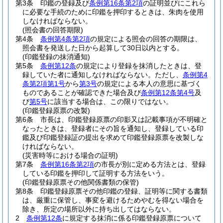
第3条
印鑑の登録及び
条例第16条第2項
の証明並びにこれら
に必要な手続のために印鑑を押印するときは、朱肉を使用
しなければならない。
(照会書の回答期限)
第4条
条例第4条第2項
の規定による照会の回答の期限は、
照会書を発送した日から起算して30日以内とする。
(印鑑登録の抹消通知)
第5条
条例第12条
の規定により登録を抹消したときは、登
録していた者に通知しなければならない。
ただし、
条例第4
条第2項第1号
から
第3号
の規定による本人の意思に基づく
ものであることが確認できた場合及び
条例第12条第4号
及
び
第5号
に該当する場合は、この限りではない。
(印鑑登録原票の改製)
第6条
市長は、印鑑登録原票の印影又は記載事項が不明確と
なったときは、登録者にその旨を通知し、登録している印
鑑及び印鑑登録証の提出を求めて印鑑登録原票を改製しな
ければならない。
(災害時等における場合の証明)
第7条
条例第16条第2項
の市長が別に定める方法とは、登録
している印鑑を押印して証明する方法をいう。
(印鑑登録原票その他関係書類の保管)
第8条
印鑑登録原票その他印鑑の登録、証明等に関する書類
は、厳重に保管し、事変を避けるためやむを得ない場合を
除き、所定の場所以外に持ち出してはならない。
2
条例第12条
に規定する抹消に係る印鑑登録原票について