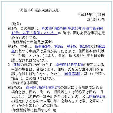
○丹波市印鑑条例施行規則
平成16年11月1日
規則第20号
(趣旨)
第1条
この規則は、
丹波市印鑑条例
(平成16年丹波市条例第
12号。以下「条例」という。)
の施行に関し必要な事項を定
めるものとする。
(印鑑登録の申請又は届出)
第2条
市長は、
条例第3条
、
第8条
、
第9条
、
第10条
及び
第11
条
に基づく申請又は届出があったときは、住民基本台帳
(以
下「台帳」という。)
により、住所、氏名及び生年月日を確
認しなければならない。
2
前項
の規定にかかわらず、
条例第14条第1項
の規定による
申請の場合は、台帳により、住所、氏名及び生年月日を確
認しなければならない。
ただし、
同条第3項
に基づく申請の
場合は、この限りではない。
(登録できる印鑑)
第2条の2
条例第5条第1項第2号
の規定による規則で定める
場合とは、氏名、氏、名、旧氏若しくは通称又は氏名、旧
氏若しくは通称の一部を組み合わせたもの、又は
同条第2項
の規定によるものの末尾に印、之印若しくは章、之章のい
ずれかを付加したものに限る。
(印鑑登録等に使用する印肉)