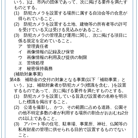
いう。)
は、市内の団体であって、次に掲げる要件を満たす
ものとする。
(1)
防犯カメラを設置する場所に属する自治会等の合意が
得られていること。
(2)
防犯カメラを設置する土地、建物等の所有者等の許可
を受けている又は受ける見込みがあること。
(3)
防犯カメラの管理及び運用に関し、次に掲げる項目に
係る規定を定めていること。
ア
管理責任者
イ
画像情報の記録及び保管
ウ
画像情報の利用及び提供の制限
エ
苦情処理
オ
秘密保持義務
(補助対象事業)
第4条
補助金の交付の対象となる事業
(以下「補助事業」と
いう。)
は、補助対象者が防犯カメラ
(標識を含む。)
を設置
するものであって、次に掲げる要件を満たすものとする。
(1)
防犯カメラを設置している旨及び設置者の名称を明示
した標識を掲出すること。
(2)
公道を撮影し、かつ、その範囲に占める道路、公園そ
の他不特定多数の者が利用する場所の割合がおおむね2分
の1以上であること。
(3)
アパート等の住宅、駐車場、事業所、神社、仏閣等の
私有財産の管理に供せられる目的で設置するものでない
こと。