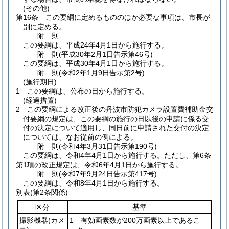
(その他)
第16条
この要綱に定めるもののほか必要な事項は、市長が
別に定める。
附
則
この要綱は、平成24年4月1日から施行する。
附
則
(平成30年2月1日
告示第46号)
この要綱は、平成30年4月1日から施行する。
附
則
(令和2年1月9日
告示第2号)
(施行期日)
1
この要綱は、公布の日から施行する。
(経過措置)
2
この要綱による改正後の丹波市防犯カメラ設置費補助金交
付要綱の規定は、この要綱の施行の日以後の申請に係る交
付の決定について適用し、同日前に申請された交付の決定
については、なお従前の例による。
附
則
(令和4年3月31日
告示第190号)
この要綱は、令和4年4月1日から施行する。
ただし、第6条
第1項の改正規定は、令和6年4月1日から施行する。
附
則
(令和7年9月24日
告示第417号)
この要綱は、令和8年4月1日から施行する。
別表
(第2条関係)
区分
基準
撮影機器
(カメ
1 有効画素数が200万画素以上であるこ