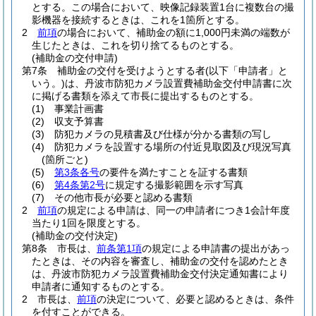
とする。
この場合において、映像記録装置1台に複数台の撮
影機器を接続するときは、これを1箇所とする。
2
前項
の場合において、補助金の額に1,000円未満の端数が
生じたときは、これを切り捨てるものとする。
(補助金の交付申請)
第7条
補助金の交付を受けようとする者
(以下「申請者」と
いう。)
は、丹波市防犯カメラ設置費補助金交付申請書に次
に掲げる書類を添えて市長に提出するものとする。
(1)
事業計画書
(2)
収支予算書
(3)
防犯カメラの見積書及び仕様が分かる書類の写し
(4)
防犯カメラを設置する場所の付近見取図及び現況写真
(箇所ごと)
(5)
第3条各号
の要件を満たすことを証する書類
(6)
第4条第2号
に規定する撮影範囲を示す写真
(7)
その他市長が必要と認める書類
2
前項
の規定による申請は、同一の申請者につき1会計年度
当たり1回を限度とする。
(補助金の交付決定)
第8条
市長は、
前条第1項
の規定による申請書の提出があっ
たときは、その内容を審査し、補助金の交付を認めたとき
は、丹波市防犯カメラ設置費補助金交付決定通知書により
申請者に通知するものとする。
2
市長は、
前項
の決定について、必要と認めるときは、条件
を付すことができる。