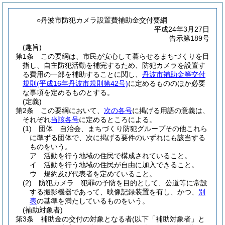
○丹波市防犯カメラ設置費補助金交付要綱
平成24年3月27日
告示第189号
(趣旨)
第1条
この要綱は、市民が安心して暮らせるまちづくりを目
指し、自主防犯活動を補完するため、防犯カメラを設置す
る費用の一部を補助することに関し、
丹波市補助金等交付
規則
(平成16年丹波市規則第42号)
に定めるもののほか必要
な事項を定めるものとする。
(定義)
第2条
この要綱において、
次の各号
に掲げる用語の意義は、
それぞれ
当該各号
に定めるところによる。
(1)
団体 自治会、まちづくり防犯グループその他これら
に準ずる団体で、次に掲げる要件のいずれにも該当する
ものをいう。
ア
活動を行う地域の住民で構成されていること。
イ
活動を行う地域の住民が自由に加入できること。
ウ
規約及び代表者を定めていること。
(2)
防犯カメラ 犯罪の予防を目的として、公道等に常設
する撮影機器であって、映像記録装置を有し、かつ、
別
表
の基準を満たしているものをいう。
(補助対象者)
第3条
補助金の交付の対象となる者
(以下「補助対象者」と