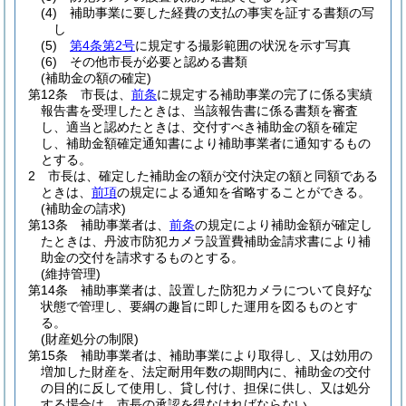
(4)
補助事業に要した経費の支払の事実を証する書類の写
し
(5)
第4条第2号
に規定する撮影範囲の状況を示す写真
(6)
その他市長が必要と認める書類
(補助金の額の確定)
第12条
市長は、
前条
に規定する補助事業の完了に係る実績
報告書を受理したときは、当該報告書に係る書類を審査
し、適当と認めたときは、交付すべき補助金の額を確定
し、補助金額確定通知書により補助事業者に通知するもの
とする。
2
市長は、確定した補助金の額が交付決定の額と同額である
ときは、
前項
の規定による通知を省略することができる。
(補助金の請求)
第13条
補助事業者は、
前条
の規定により補助金額が確定し
たときは、丹波市防犯カメラ設置費補助金請求書により補
助金の交付を請求するものとする。
(維持管理)
第14条
補助事業者は、設置した防犯カメラについて良好な
状態で管理し、要綱の趣旨に即した運用を図るものとす
る。
(財産処分の制限)
第15条
補助事業者は、補助事業により取得し、又は効用の
増加した財産を、法定耐用年数の期間内に、補助金の交付
の目的に反して使用し、貸し付け、担保に供し、又は処分
する場合は、市長の承認を得なければならない。