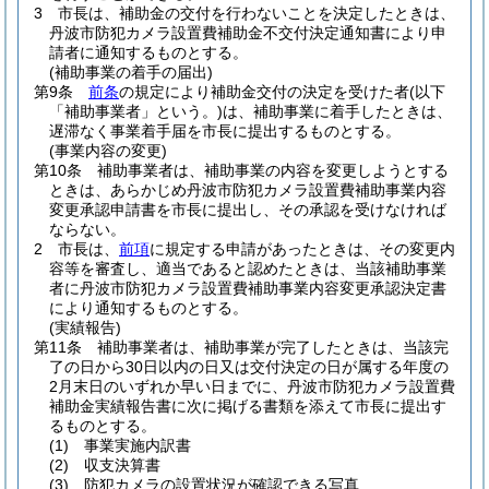
3
市長は、補助金の交付を行わないことを決定したときは、
丹波市防犯カメラ設置費補助金不交付決定通知書により申
請者に通知するものとする。
(補助事業の着手の届出)
第9条
前条
の規定により補助金交付の決定を受けた者
(以下
「補助事業者」という。)
は、補助事業に着手したときは、
遅滞なく事業着手届を市長に提出するものとする。
(事業内容の変更)
第10条
補助事業者は、補助事業の内容を変更しようとする
ときは、あらかじめ丹波市防犯カメラ設置費補助事業内容
変更承認申請書を市長に提出し、その承認を受けなければ
ならない。
2
市長は、
前項
に規定する申請があったときは、その変更内
容等を審査し、適当であると認めたときは、当該補助事業
者に丹波市防犯カメラ設置費補助事業内容変更承認決定書
により通知するものとする。
(実績報告)
第11条
補助事業者は、補助事業が完了したときは、当該完
了の日から30日以内の日又は交付決定の日が属する年度の
2月末日のいずれか早い日までに、丹波市防犯カメラ設置費
補助金実績報告書に次に掲げる書類を添えて市長に提出す
るものとする。
(1)
事業実施内訳書
(2)
収支決算書
(3)
防犯カメラの設置状況が確認できる写真