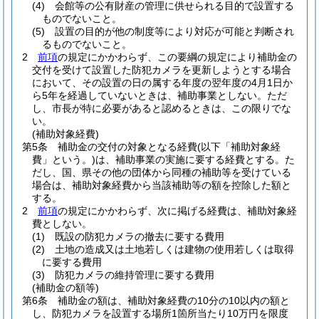
(4)
会館等の公有財産の管理に供せられる目的で設置する
ものでないこと。
(5)
設置の目的が他の制度等により対応が可能と判断され
るものでないこと。
2
前項
の規定にかかわらず、この要綱の規定により補助金の
交付を受けて設置した防犯カメラを更新しようとする場合
において、その設置の日の属する年度の翌年度の4月1日か
ら5年を経過していないときは、補助事業としない。
ただ
し、市長が特に必要があると認めるときは、この限りでな
い。
(補助対象経費)
第5条
補助金の交付の対象となる経費
(以下「補助対象経
費」という。)
は、補助事業の実施に要する経費とする。
た
だし、国、県その他の団体から同種の補助等を受けている
場合は、補助対象経費から当該補助等の額を控除した額と
する。
2
前項
の規定にかかわらず、次に掲げる経費は、補助対象経
費としない。
(1)
既設の防犯カメラの撤去に要する費用
(2)
土地の造成又は土地若しくは建物の使用若しくは取得
に要する費用
(3)
防犯カメラの維持管理に要する費用
(補助金の額等)
第6条
補助金の額は、補助対象経費の10分の10以内の額と
し、防犯カメラを設置する場所1箇所当たり10万円を限度