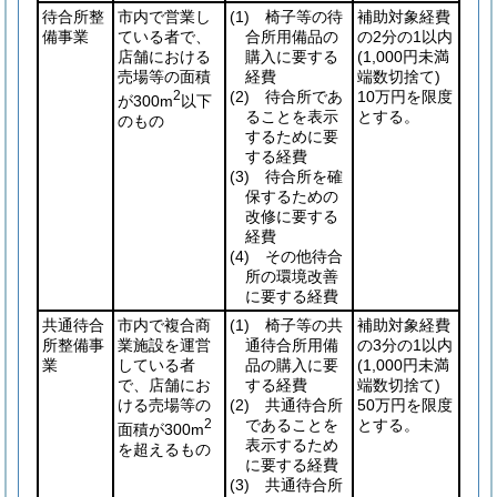
待合所整
市内で営業し
(1)
椅子等の待
補助対象経費
備事業
ている者で、
合所用備品の
の2分の1以内
店舗における
購入に要する
(1,000円未満
売場等の面積
経費
端数切捨て)
2
(2)
待合所であ
10万円を限度
が300m
以下
ることを表示
とする。
のもの
するために要
する経費
(3)
待合所を確
保するための
改修に要する
経費
(4)
その他待合
所の環境改善
に要する経費
共通待合
市内で複合商
(1)
椅子等の共
補助対象経費
所整備事
業施設を運営
通待合所用備
の3分の1以内
業
している者
品の購入に要
(1,000円未満
で、店舗にお
する経費
端数切捨て)
ける売場等の
(2)
共通待合所
50万円を限度
2
であることを
とする。
面積が300m
表示するため
を超えるもの
に要する経費
(3)
共通待合所