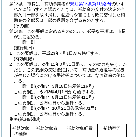
第13条
市長は、補助事業者が
規則第15条第1項各号
のいず
れかに該当すると認めるときは、補助金の交付の決定の全
部又は一部を取り消し、返還命令書により既に交付した補
助金の全部又は一部の返還を命ずるものとする。
(その他)
第14条
この要綱に定めるもののほか、必要な事項は、市長
が別に定める。
附
則
(施行期日)
1
この要綱は、平成23年4月1日から施行する。
(有効期限)
2
この要綱は、令和11年3月31日限り、その効力を失う。
た
だし、この要綱の失効後において、補助金の返還等の必要
が生じた場合における手続等については、なお従前の例に
よる。
附
則
(令和3年3月15日
告示第116号)
この要綱は、令和3年4月1日から施行する。
附
則
(令和4年5月11日
告示第411号)
この要綱は、公布の日から施行する。
附
則
(令和7年10月21日
告示第431号)
この要綱は、公布の日から施行する。
別表
(第3条関係)
補助対象
補助対象者
補助対象経費
補助率等
の種類