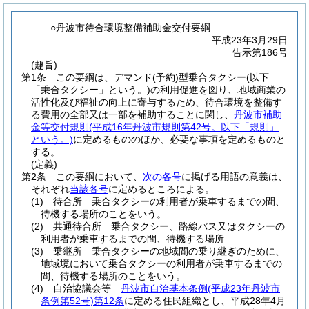
○丹波市待合環境整備補助金交付要綱
平成23年3月29日
告示第186号
(趣旨)
第1条
この要綱は、デマンド
(予約)
型乗合タクシー
(以下
「乗合タクシー」という。)
の利用促進を図り、地域商業の
活性化及び福祉の向上に寄与するため、待合環境を整備す
る費用の全部又は一部を補助することに関し、
丹波市補助
金等交付規則
(平成16年丹波市規則第42号。以下「規則」
という。)
に定めるもののほか、必要な事項を定めるものと
する。
(定義)
第2条
この要綱において、
次の各号
に掲げる用語の意義は、
それぞれ
当該各号
に定めるところによる。
(1)
待合所 乗合タクシーの利用者が乗車するまでの間、
待機する場所のことをいう。
(2)
共通待合所 乗合タクシー、路線バス又はタクシーの
利用者が乗車するまでの間、待機する場所
(3)
乗継所 乗合タクシーの地域間の乗り継ぎのために、
地域境において乗合タクシーの利用者が乗車するまでの
間、待機する場所のことをいう。
(4)
自治協議会等
丹波市自治基本条例
(平成23年丹波市
条例第52号)
第12条
に定める住民組織とし、平成28年4月