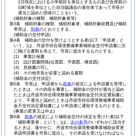
1日現在における小学校区を単位とするもの及び合併前の
旧町域を単位とした自治協議会の連合体であって市長が
適当と認めた団体のことをいう。
(補助対象の種類、補助対象者等)
第3条
補助対象の種類、補助対象者、補助対象経費及び補助
率等は、
別表
のとおりとする。
(補助金の交付申請)
第4条
補助金の交付を受けようとする者
(以下「申請者」と
いう。)
は、丹波市待合環境整備事業補助金交付申請書に次
に掲げる書類を添えて、市長に提出するものとする。
(1)
事業計画書
(2)
設計図書関係
(位置図、平面図、構造図)
(3)
見積書の写し
(4)
その他市長が必要と認める書類
(補助金の交付決定)
第5条
市長は、申請者から
前条
の規定による申請書を受理し
たときは、その内容を審査し、補助金の交付が適当と認め
たときは丹波市待合環境整備事業補助金交付決定通知書に
より、不適当と認めたときは丹波市待合環境整備事業補助
金不交付決定通知書により申請者に通知するものとする。
(事業の変更又は中止)
第6条
前条
の規定により補助金交付の決定を受けた者
(以下
「補助事業者」という。)
は、
次の各号
のいずれかに該当す
るときは、速やかに、丹波市待合環境整備事業補助金変更
承認申請書を市長に提出し、その承認を受けなければなら