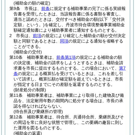
(補助金の額の確定)
第9条
市長は、
前条
に規定する補助事業の完了に係る実績報
告書を受理したときは、当該報告書に係る書類を審査し、
適当と認めたときは、交付すべき補助金の額
(以下「交付決
定額」という。)
を確定し、丹波市待合環境整備事業補助金
額確定通知書により補助事業者に通知するものとする。
2
市長は、
前項
の規定により確定した補助金の額が交付決定
額と同額であるときは、
同項
の規定による通知を省略する
ことができる。
(補助金の交付)
第10条
補助事業者は、
前条第1項
の規定による補助金の額
の決定後、補助金の請求をしようとするときは、補助金請
求書を市長に提出するものとする。
この場合において、
第7
条
の規定による概算払を受けているときは、これを差し引
いて請求し、概算払額が確定額を超えているときは、市長
が指定する日までにその差額を返還するものとする。
(財産処分の制限)
第11条
補助事業者は、補助事業により取得した建物及び備
品を、法定耐用年数の期間内に処分する場合は、市長の承
認を得なければならない。
(待合所及び乗継所の管理)
第12条
補助事業者は、待合所、共通待合所、乗継所及びそ
の周辺を常に良好な状態で管理し、この要綱の趣旨に則し
た運用を図るものとする。
(補助金の返還)