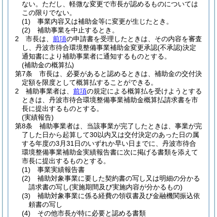
ない。
ただし、軽微な変更で市長が認めるものについては
この限りでない。
(1)
事業内容又は補助金等に変更が生じたとき。
(2)
補助事業を中止するとき。
2
市長は、
前項
の申請書を受理したときは、その内容を審査
し、丹波市待合環境整備事業補助金変更承認
(不承認)
決定
通知書により補助事業者に通知するものとする。
(補助金の概算払)
第7条
市長は、必要があると認めるときは、補助金の交付決
定額を限度として概算払することができる。
2
補助事業者は、
前項
の規定による概算払を受けようとする
ときは、丹波市待合環境整備事業補助金概算払請求書を市
長に提出するものとする。
(実績報告)
第8条
補助事業者は、当該事業が完了したときは、事業が完
了した日から起算して30以内又は交付決定のあった日の属
する年度の3月31日のいずれか早い日までに、丹波市待合
環境整備事業補助金実績報告書に次に掲げる書類を添えて
市長に提出するものとする。
(1)
事業実績報告書
(2)
補助対象事業に要した契約書の写し又は明細の分かる
請求書の写し
(実施期間及び実施内容が分かるもの)
(3)
補助対象事業に係る経費の領収書及び金融機関振込依
頼書の写し
(4)
その他市長が特に必要と認める書類