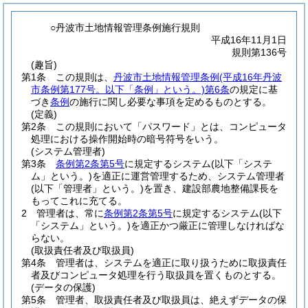
○丹波市土地情報管理条例施行規則
平成16年11月1日
規則第136号
(趣旨)
第1条
この規則は、
丹波市土地情報管理条例
(平成16年丹波
市条例第177号。以下「条例」という。)
第6条
の規定に基
づき
条例
の施行に関し必要な事項を定めるものとする。
(定義)
第2条
この規則において「パスワード」とは、コンピュータ
処理における操作開始時の暗号符号をいう。
(システム管理者)
第3条
条例第2条第5号
に規定するシステム
(以下「システ
ム」という。)
を適正に運営管理するため、システム管理者
(以下「管理者」という。)
を置き、建設部農地整備課長を
もってこれに充てる。
2
管理者は、常に
条例第2条第5号
に規定するシステム
(以下
「システム」という。)
を適正かつ厳正に管理しなければな
らない。
(取扱責任者及び取扱員)
第4条
管理者は、システムを適正に取り扱うために取扱責任
者及びコンピュータ処理を行う取扱員を置くものとする。
(データの保護)
第5条
管理者、取扱責任者及び取扱員は、絶えずデータの保