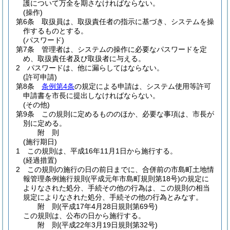
護について万全を期さなければならない。
(操作)
第6条
取扱員は、取扱責任者の指示に基づき、システムを操
作するものとする。
(パスワード)
第7条
管理者は、システムの操作に必要なパスワードを定
め、取扱責任者及び取扱者に与える。
2
パスワードは、他に漏らしてはならない。
(許可申請)
第8条
条例第4条
の規定による申請は、システム使用等許可
申請書を市長に提出しなければならない。
(その他)
第9条
この規則に定めるもののほか、必要な事項は、市長が
別に定める。
附
則
(施行期日)
1
この規則は、平成16年11月1日から施行する。
(経過措置)
2
この規則の施行の日の前日までに、合併前の市島町土地情
報管理条例施行規則
(平成元年市島町規則第18号)
の規定に
よりなされた処分、手続その他の行為は、この規則の相当
規定によりなされた処分、手続その他の行為とみなす。
附
則
(平成17年4月28日
規則第69号)
この規則は、公布の日から施行する。
附
則
(平成22年3月19日
規則第32号)