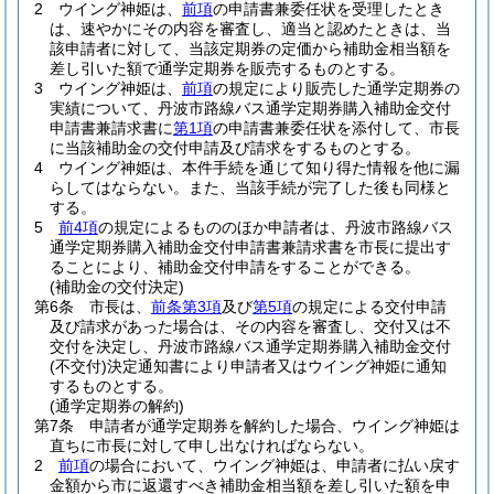
2
ウイング神姫は、
前項
の申請書兼委任状を受理したとき
は、速やかにその内容を審査し、適当と認めたときは、当
該申請者に対して、当該定期券の定価から補助金相当額を
差し引いた額で通学定期券を販売するものとする。
3
ウイング神姫は、
前項
の規定により販売した通学定期券の
実績について、丹波市路線バス通学定期券購入補助金交付
申請書兼請求書に
第1項
の申請書兼委任状を添付して、市長
に当該補助金の交付申請及び請求をするものとする。
4
ウイング神姫は、本件手続を通じて知り得た情報を他に漏
らしてはならない。
また、当該手続が完了した後も同様と
する。
5
前4項
の規定によるもののほか申請者は、丹波市路線バス
通学定期券購入補助金交付申請書兼請求書を市長に提出す
ることにより、補助金交付申請をすることができる。
(補助金の交付決定)
第6条
市長は、
前条第3項
及び
第5項
の規定による交付申請
及び請求があった場合は、その内容を審査し、交付又は不
交付を決定し、丹波市路線バス通学定期券購入補助金交付
(不交付)
決定通知書により申請者又はウイング神姫に通知
するものとする。
(通学定期券の解約)
第7条
申請者が通学定期券を解約した場合、ウイング神姫は
直ちに市長に対して申し出なければならない。
2
前項
の場合において、ウイング神姫は、申請者に払い戻す
金額から市に返還すべき補助金相当額を差し引いた額を申