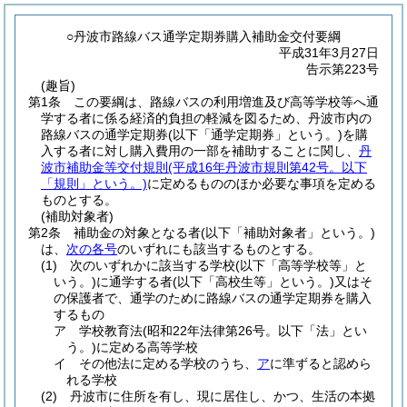
○丹波市路線バス通学定期券購入補助金交付要綱
平成31年3月27日
告示第223号
(趣旨)
第1条
この要綱は、路線バスの利用増進及び高等学校等へ通
学する者に係る経済的負担の軽減を図るため、丹波市内の
路線バスの通学定期券
(以下「通学定期券」という。)
を購
入する者に対し購入費用の一部を補助することに関し、
丹
波市補助金等交付規則
(平成16年丹波市規則第42号。以下
「規則」という。)
に定めるもののほか必要な事項を定める
ものとする。
(補助対象者)
第2条
補助金の対象となる者
(以下「補助対象者」という。)
は、
次の各号
のいずれにも該当するものとする。
(1)
次のいずれかに該当する学校
(以下「高等学校等」と
いう。)
に通学する者
(以下「高校生等」という。)
又はそ
の保護者で、通学のために路線バスの通学定期券を購入
するもの
ア
学校教育法
(昭和22年法律第26号。以下「法」とい
う。)
に定める高等学校
イ
その他法に定める学校のうち、
ア
に準ずると認めら
れる学校
(2)
丹波市に住所を有し、現に居住し、かつ、生活の本拠