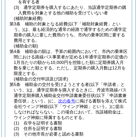
を有する者
(3)
通学定期券を購入するにあたり、当該通学定期券の購
入費用を対象とする他の補助を受けていない者
(補助対象経費)
第3条
補助の対象となる経費
(以下「補助対象経費」とい
う。)
は、最も経済的な通常の経路で通学するための通学定
期券の購入に要した費用のうち、市内の乗車区間に要する
費用とする。
(補助金の額)
第4条
補助金の額は、予算の範囲内において、市内の乗車区
間における路線バス事業者が定める1年通学定期券の定価の
1月当たりの額から10,000円を控除した額に定期券購入月
数を乗じた額とする。
ただし、定期券の購入月数は12月を
限度とする。
(補助金の交付申請及び請求)
第5条
補助金の交付を受けようとする者
(以下「申請者」と
いう。)
は、通学定期券を購入するときに、丹波市路線バス
通学定期券購入補助金交付申請書兼委任状
(以下「申請書兼
委任状」という。)
に、
次の各号
に掲げる書類を添えて株式
会社ウイング神姫
(以下「ウイング神姫」という。)
に提出
しなければならない。
この場合において、当該補助金は、
ウイング神姫に帰属するものとする。
(1)
在学を証明する書類
(2)
住所を証明する書類
(3)
その他市長が必要と認める書類