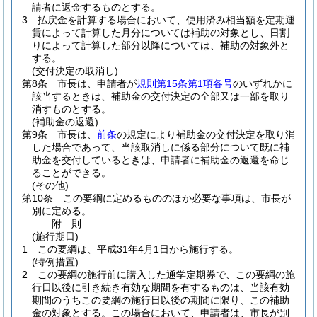
請者に返金するものとする。
3
払戻金を計算する場合において、使用済み相当額を定期運
賃によって計算した月分については補助の対象とし、日割
りによって計算した部分以降については、補助の対象外と
する。
(交付決定の取消し)
第8条
市長は、申請者が
規則第15条第1項各号
のいずれかに
該当するときは、補助金の交付決定の全部又は一部を取り
消すものとする。
(補助金の返還)
第9条
市長は、
前条
の規定により補助金の交付決定を取り消
した場合であって、当該取消しに係る部分について既に補
助金を交付しているときは、申請者に補助金の返還を命じ
ることができる。
(その他)
第10条
この要綱に定めるもののほか必要な事項は、市長が
別に定める。
附
則
(施行期日)
1
この要綱は、平成31年4月1日から施行する。
(特例措置)
2
この要綱の施行前に購入した通学定期券で、この要綱の施
行日以後に引き続き有効な期間を有するものは、当該有効
期間のうちこの要綱の施行日以後の期間に限り、この補助
金の対象とする。
この場合において、申請者は、市長が別