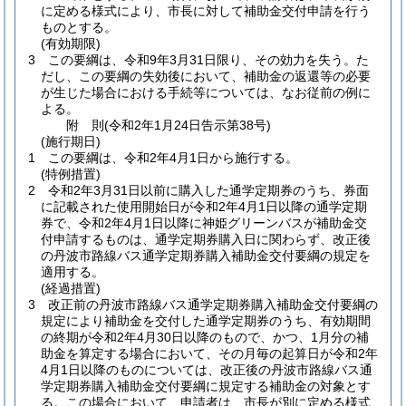
に定める様式により、市長に対して補助金交付申請を行う
ものとする。
(有効期限)
3
この要綱は、令和9年3月31日限り、その効力を失う。
た
だし、この要綱の失効後において、補助金の返還等の必要
が生じた場合における手続等については、なお従前の例に
よる。
附
則
(令和2年1月24日
告示第38号)
(施行期日)
1
この要綱は、令和2年4月1日から施行する。
(特例措置)
2
令和2年3月31日以前に購入した通学定期券のうち、券面
に記載された使用開始日が令和2年4月1日以降の通学定期
券で、令和2年4月1日以降に神姫グリーンバスが補助金交
付申請するものは、通学定期券購入日に関わらず、改正後
の丹波市路線バス通学定期券購入補助金交付要綱の規定を
適用する。
(経過措置)
3
改正前の丹波市路線バス通学定期券購入補助金交付要綱の
規定により補助金を交付した通学定期券のうち、有効期間
の終期が令和2年4月30日以降のもので、かつ、1月分の補
助金を算定する場合において、その月毎の起算日が令和2年
4月1日以降のものについては、改正後の丹波市路線バス通
学定期券購入補助金交付要綱に規定する補助金の対象とす
る。
この場合において、申請者は、市長が別に定める様式