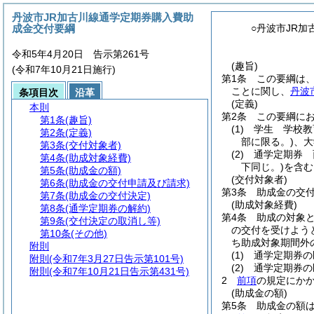
丹波市JR加古川線通学定期券購入費助
成金交付要綱
○丹波市JR
令和5年4月20日 告示第261号
(趣旨)
(令和7年10月21日施行)
第1条
この要綱は、
ことに関し、
丹波
条項目次
沿革
(定義)
本則
第2条
この要綱に
第1条
(趣旨)
(1)
学生 学校教
第2条
(定義)
部に限る。)
、大
第3条
(交付対象者)
(2)
通学定期券 
第4条
(助成対象経費)
下同じ。)
を含む
第5条
(助成金の額)
(交付対象者)
第6条
(助成金の交付申請及び請求)
第3条
助成金の交
第7条
(助成金の交付決定)
(助成対象経費)
第8条
(通学定期券の解約)
第4条
助成の対象
第9条
(交付決定の取消し等)
の交付を受けよう
第10条
(その他)
ち助成対象期間外
附則
(1)
通学定期券の
附則
(令和7年3月27日告示第101号)
(2)
通学定期券の
附則
(令和7年10月21日告示第431号)
2
前項
の規定にか
(助成金の額)
第5条
助成金の額は