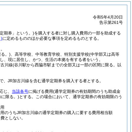
令和5年4月20日
告示第261号
学定期券」という。)
を購入する者に対し購入費用の一部を助成する
)
に定めるもののほか必要な事項を定めるものとする。
る。
る。)
、高等学校、中等教育学校、特別支援学校
(中学部又は高等
し、現に居住し、かつ、生活の本拠を有する者をいう。
加古川線
(谷川駅から西脇市駅までの全部又は一部の区間に限る。以
で、JR加古川線を含む通学定期券を購入する者とする。
応じ、
当該各号
に掲げる費用
(通学定期券の有効期間のうち助成金
に限る。)
とする。
この場合において、通学定期券の有効期限のう
費用
用のうちJR加古川線の通学定期券の購入に要する費用相当額
経費としない。