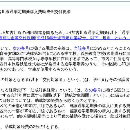
加古川線通学定期券購入費助成金交付要綱
JR加古川線の利用増進を図るため、JR加古川線通学定期券
(以下「通
市補助金等交付規則
(平成16年丹波市規則第42号。以下「規則」という。
おいて、
次の各号
に掲げる用語の定義は、
当該各号
に定めるところによ
育法
(昭和22年法律第26号)
に定める中学校、義務教育学校
(後期課程に限
学、高等専門学校又は専修学校に在籍する者であって、市内に住所を有
西日本旅客鉄道株式会社が発行する通学定期券のうち、その区間にJR
ものであって、学生が使用するものをいう。
付の対象となる者
(以下「交付対象者」という。)
は、学生又はその保護者
となる経費
(以下「助成対象経費」という。)
は、
次の各号
に掲げる区分に
とする会計年度に属する期間
(以下「助成対象期間」という。)
に係るもの
の日数については、助成対象経費から除くものとする。
区間の全部がJR加古川線であるもの 当該通学定期券の購入に要する
区間の一部がJR加古川線であるもの 当該通学定期券の購入に要する費
かわらず、他の補助制度等により同種の補助を受ける場合は、助成対象
、助成対象経費の2分の1とする。