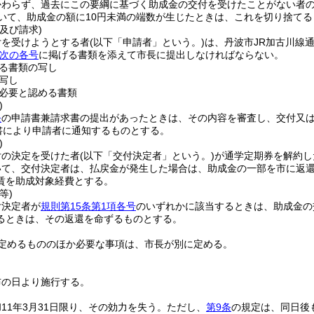
わらず、過去にこの要綱に基づく助成金の交付を受けたことがない者の
いて、助成金の額に10円未満の端数が生じたときは、これを切り捨てる
及び請求)
付を受けようとする者
(以下「申請者」という。)
は、丹波市JR加古川線
次の各号
に掲げる書類を添えて市長に提出しなければならない。
る書類の写し
写し
必要と認める書類
)
条
の申請書兼請求書の提出があったときは、その内容を審査し、交付又は
書により申請者に通知するものとする。
)
付の決定を受けた者
(以下「交付決定者」という。)
が通学定期券を解約し
いて、交付決定者は、払戻金が発生した場合は、助成金の一部を市に返
賃を助成対象経費とする。
等)
付決定者が
規則第15条第1項各号
のいずれかに該当するときは、助成金の
るときは、その返還を命ずるものとする。
定めるもののほか必要な事項は、市長が別に定める。
布の日より施行する。
11年3月31日限り、その効力を失う。
ただし、
第9条
の規定は、同日後