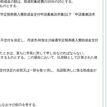
助成金の額は、助成対象経費の10分の10とする。
ものとする。
通学定期券購入費助成金交付申請書兼請求書
(以下「申請書兼請求
不交付を決定し、丹波市JR加古川線通学定期券購入費助成金交付
たときは、直ちに市長に対して申し出なければならない。
還するものとする。
この場合において、払戻額として計算された使
交付決定の全部又は一部を取り消し、当該取消しに係る助成金が
もなおその効力を有する。