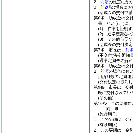
2
前項
の規定にかか
3
前2項
の場合にお
(助成金の交付申請
第6条
助成金の交
書」という。)
に、
(1)
在学を証明す
(2)
通学定期券の
(3)
その他市長が
(助成金の交付決定
第7条
市長は、
前
(不交付)
決定通知
(通学定期券の解約
第8条
助成金の交
2
前項
の場合にお
用済月数の定期運
(交付決定の取消し
第9条
市長は、交
既に交付されてい
(その他)
第10条
この要綱に
附
則
(施行期日)
1
この要綱は、公
(有効期限)
2
この要綱は、令和