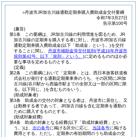
○丹波市JR加古川線通勤定期券購入費助成金交付要綱
令和7年3月27日
告示第100号
(趣旨)
第1条
この要綱は、JR加古川線の利用増進を図るため、JR
加古川線の定期券を購入する者に対し、丹波市JR加古川線
通勤定期券購入費助成金
(以下「助成金」という。)
を交付
することに関し、
丹波市補助金等交付規則
(平成16年丹波市
規則第42号。以下「規則」という。)
に定めるもののほか必
要な事項を定めるものとする。
(定義)
第2条
この要綱において「定期券」とは、西日本旅客鉄道株
式会社が発行する通勤定期乗車券のうち、その区間にJR加
古川線
(谷川駅から西脇市駅までの全部又は一部の区間に限
る。以下同じ。)
を含むものをいう。
(助成対象者)
第3条
助成金の交付の対象となる者は、丹波市に居住し、又
は勤務する者であって、JR加古川線を含む定期券を通勤の
ために購入するものとする。
(助成対象経費)
第4条
助成の対象となる経費
(以下「助成対象経費」とい
う。)
は、
次の各号
に掲げる区分に応じ、
当該各号
に掲げる
費用とする。
ただし、定期券の有効期間のうち助成金の交