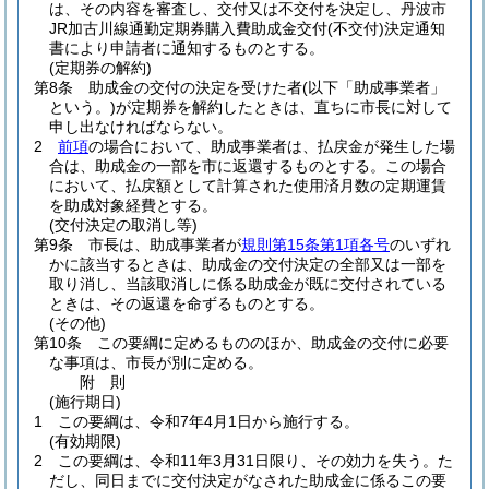
は、その内容を審査し、交付又は不交付を決定し、丹波市
JR加古川線通勤定期券購入費助成金交付
(不交付)
決定通知
書により申請者に通知するものとする。
(定期券の解約)
第8条
助成金の交付の決定を受けた者
(以下「助成事業者」
という。)
が定期券を解約したときは、直ちに市長に対して
申し出なければならない。
2
前項
の場合において、助成事業者は、払戻金が発生した場
合は、助成金の一部を市に返還するものとする。
この場合
において、払戻額として計算された使用済月数の定期運賃
を助成対象経費とする。
(交付決定の取消し等)
第9条
市長は、助成事業者が
規則第15条第1項各号
のいずれ
かに該当するときは、助成金の交付決定の全部又は一部を
取り消し、当該取消しに係る助成金が既に交付されている
ときは、その返還を命ずるものとする。
(その他)
第10条
この要綱に定めるもののほか、助成金の交付に必要
な事項は、市長が別に定める。
附
則
(施行期日)
1
この要綱は、令和7年4月1日から施行する。
(有効期限)
2
この要綱は、令和11年3月31日限り、その効力を失う。
た
だし、同日までに交付決定がなされた助成金に係るこの要