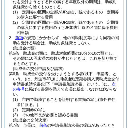
付を受けようとする日の属する年度以外の期間は、助成対
象経費から除くものとする。
(1)
定期券の区間の全部がJR加古川線であるもの 定期券
の購入に要する費用
(2)
定期券の区間の一部がJR加古川線であるもの 定期券
の購入に要する費用のうちJR加古川線の区間に係る費用
相当額
2
前項
の規定にかかわらず、他の補助制度等により同種の補
助を受ける場合は、助成対象経費としない。
(助成金の額)
第5条
助成金の額は、助成対象経費の10分の10の額とし、
その額に10円未満の端数が生じたときは、これを切り捨て
るものとする。
(助成金の交付申請及び請求)
第6条
助成金の交付を受けようとする者
(以下「申請者」と
いう。)
は、丹波市JR加古川線通勤定期券購入費助成金交付
申請書兼請求書
(以下「申請書兼請求書」という。)
に、
次
の各号
に掲げる書類を添えて市長に提出しなければならな
い。
(1)
市内で勤務することを証明する書類の写し
(市外在住
者に限る。)
(2)
定期券の写し
(3)
その他市長が必要と認める書類
(助成金の交付決定)
第7条
市長は、
前条
の申請書兼請求書の提出があったとき