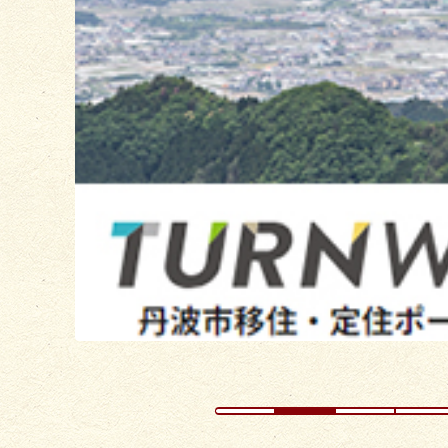
枚
目
の
ス
ラ
イ
ド