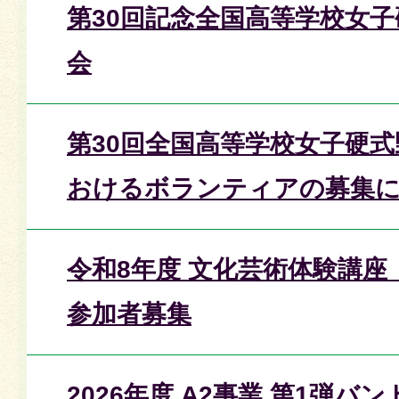
第30回記念全国高等学校女
会
第30回全国高等学校女子硬
おけるボランティアの募集
令和8年度 文化芸術体験講
参加者募集
2026年度 A2事業 第1弾バン