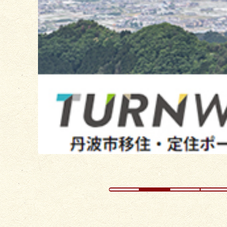
目
の
ス
ラ
イ
ド