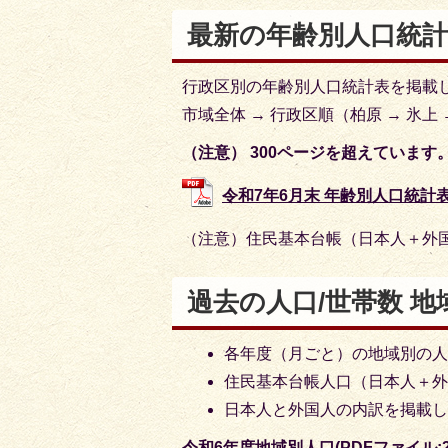
最新の年齢別人口統計
行政区別の年齢別人口統計表を掲載
市域全体 → 行政区順（柏原 → 氷上 
（注意） 300ページを超えていま
令和7年6月末 年齢別人口統計表 (
（注意）住民基本台帳（日本人＋外
過去の人口/世帯数 地
各年度（月ごと）の地域別の人
住民基本台帳人口（日本人＋
日本人と外国人の内訳を掲載
令和6年度地域別人口(PDFファイル:27