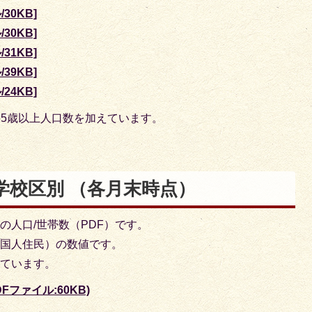
30KB]
30KB]
31KB]
39KB]
24KB]
65歳以上人口数を加えています。
学校区別 （各月末時点）
の人口/世帯数（PDF）です。
外国人住民）の数値です。
しています。
Fファイル:60KB)