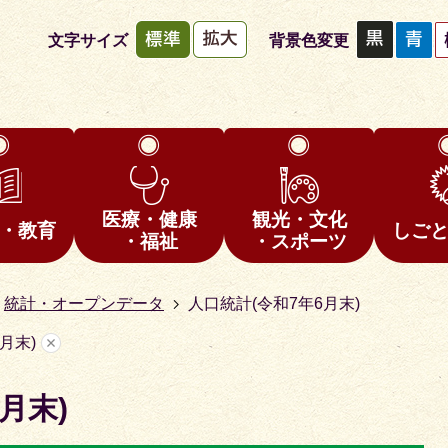
文字サイズ
背景色変更
医療・健康
観光・文化
・教育
しご
・福祉
・スポーツ
統計・オープンデータ
人口統計(令和7年6月末)
月末)
月末)
1
枚