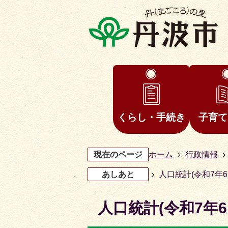
くらし・手続き
子育て
現在のページ
ホーム
行政情報
あしあと
人口統計(令和7年6
人口統計(令和7年6
3
4
枚
枚