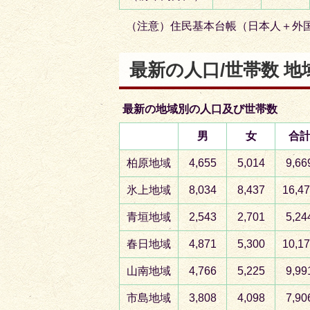
（注意）住民基本台帳（日本人＋外
最新の人口/世帯数 地
最新の地域別の人口及び世帯数
男
女
合
柏原地域
4,655
5,014
9,66
氷上地域
8,034
8,437
16,4
青垣地域
2,543
2,701
5,24
春日地域
4,871
5,300
10,1
山南地域
4,766
5,225
9,99
市島地域
3,808
4,098
7,90