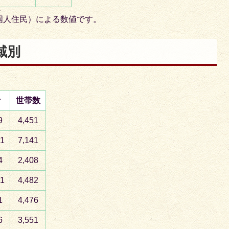
国人住民）による数値です。
域別
計
世帯数
9
4,451
71
7,141
4
2,408
71
4,482
1
4,476
6
3,551