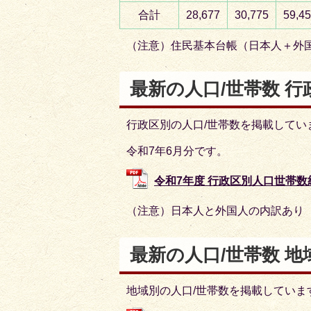
合計
28,677
30,775
59,4
（注意）住民基本台帳（日本人＋外
最新の人口/世帯数 行
行政区別の人口/世帯数を掲載してい
令和7年6月分です。
令和7年度 行政区別人口世帯数統計表
（注意）日本人と外国人の内訳あり
最新の人口/世帯数 地
地域別の人口/世帯数を掲載していま