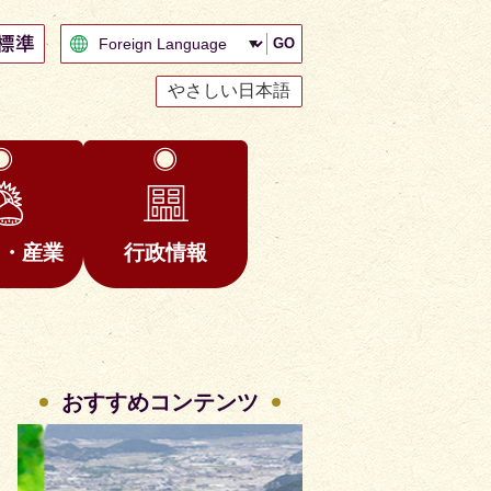
GO
やさしい日本語
と・産業
行政情報
おすすめコンテンツ
2
3
枚
枚