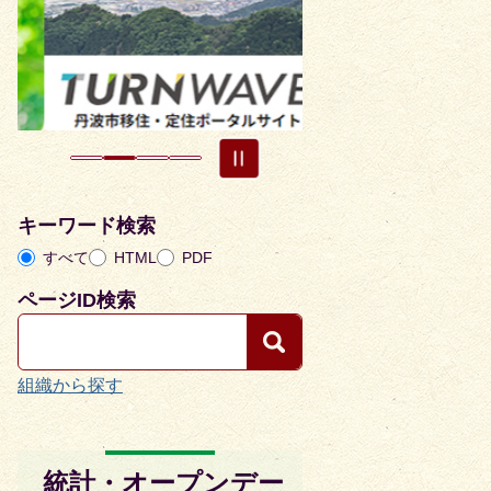
目
目
の
の
ス
ス
ラ
ラ
イ
イ
ド
ド
キーワード検索
すべて
HTML
PDF
ページID検索
組織から探す
統計・オープンデー