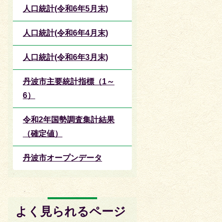
人口統計(令和6年5月末)
人口統計(令和6年4月末)
人口統計(令和6年3月末)
丹波市主要統計指標（1～
6）
令和2年国勢調査集計結果
（確定値）
丹波市オープンデータ
よく見られるページ