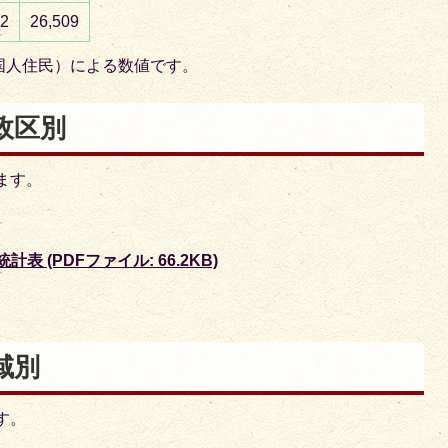
52
26,509
国人住民）による数値です。
政区別
ます。
 (PDFファイル: 66.2KB)
域別
す。