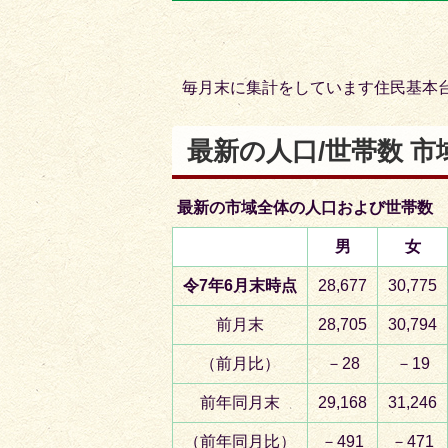
目
目
の
の
ス
ス
毎月末に集計をしています住民基本
ラ
ラ
イ
イ
最新の人口/世帯数 市
ド
ド
最新の市域全体の人口および世帯数
男
女
令7年6
月末時点
28,677
30,775
前月末
28,705
30,794
（前月比）
－28
－19
前年同月末
29,168
31,246
（前年同月比）
－491
－471