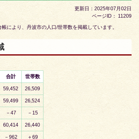
目
更新日：2025年07月02日
の
ページID：
11209
ス
台帳により、丹波市の人口/世帯数を掲載しています。
ラ
イ
域
ド
合計
世帯数
59,452
26,509
59,499
26,524
－47
－15
60,414
26,440
－962
＋69