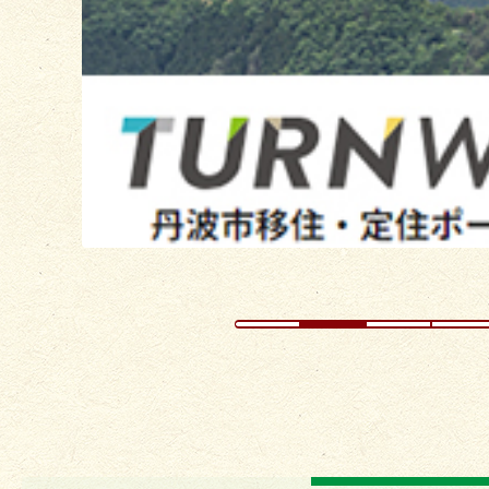
ス
ラ
イ
ド