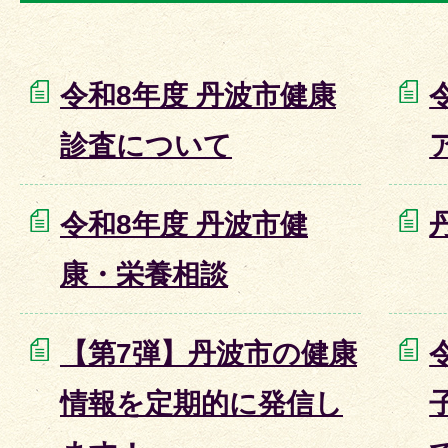
令和8年度 丹波市健康
診査について
令和8年度 丹波市健
康・栄養相談
【第7弾】丹波市の健康
情報を定期的に発信し