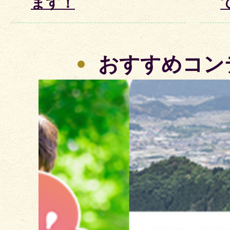
ます！
おすすめコン
2
枚
目
の
ス
ラ