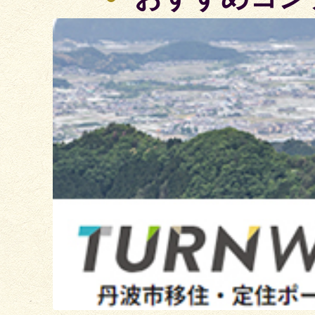
2
枚
目
の
ス
ラ
イ
ド