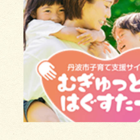
2
枚
目
の
ス
ラ
イ
ド