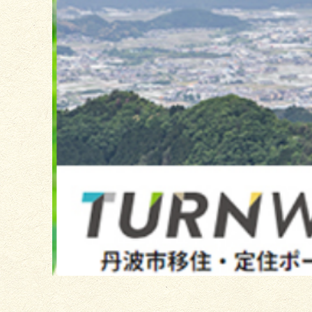
2
枚
目
の
ス
ラ
イ
ド