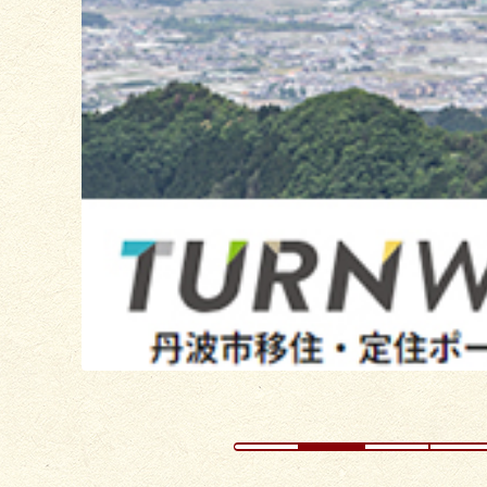
枚
目
の
ス
ラ
イ
ド