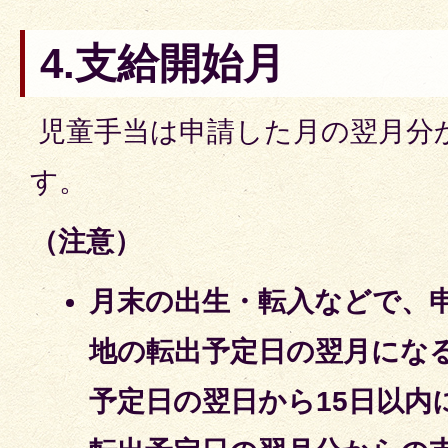
4.支給開始月
児童手当は申請した月の翌月分
す。
（注意）
月末の出生・転入などで、
地の転出予定日の翌月にな
予定日
の翌日から15日以内