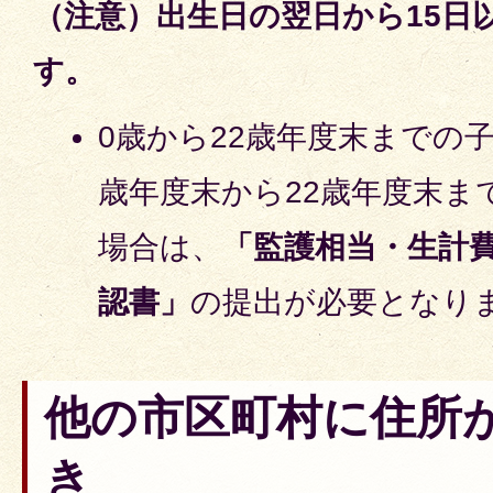
（注意）
出生日の翌日から15日
す。
0歳から22歳年度末までの子
歳年度末から22歳年度末ま
場合は、
「監護相当・生計
認書」
の提出が必要となり
他の市区町村に住所
き