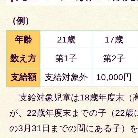
（例）
年齢
21歳
17歳
数え方
第1子
第2子
支給額
支給対象外
10,000円
支給対象児童は18歳年度末（
が、22歳年度末までの子（22
の3月31日までの間にある子）