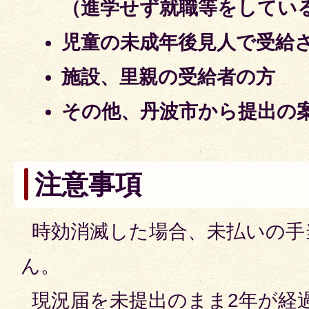
（進学せず就職等をしてい
児童の
未成年後見人で受給
施設、里親の受給者の方
その他、丹波市から提出の
注意事項
時効消滅した場合、未払いの手
ん。
現況届を未提出のまま2年が経