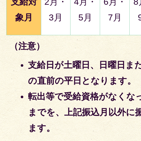
支給対
2月・
4月・
6月・
8
象月
3月
5月
7月
（注意）
支給日が土曜日、日曜日ま
の直前の平日となります。
転出等で受給資格がなくな
までを、上記振込月以外に
ます。