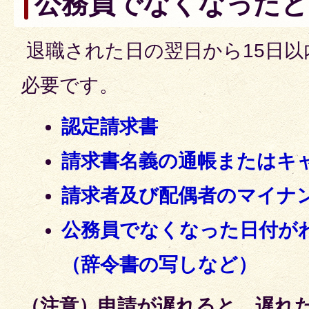
公務員でなくなったと
退職された日の翌日から15日以
必要です。
認定請求書
請求書名義の通帳またはキ
請求者及び配偶者のマイナ
公務員でなくなった日付が
（辞令書の写しなど）
（注意）申請が遅れると、遅れ