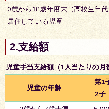
0歳から18歳年度末（高校生年
居住している児童
2.支給額
児童手当支給額（1人当たりの月
第1
児童の年齢
2
0歳から3歳未満
15,0