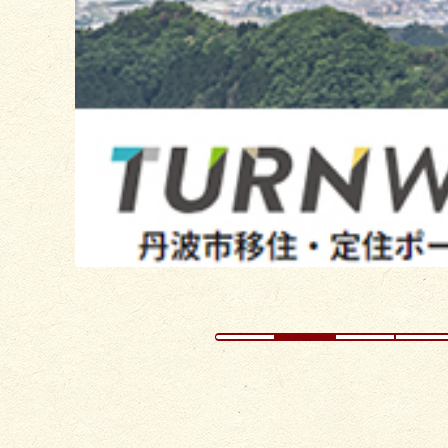
の
ス
ラ
イ
ド