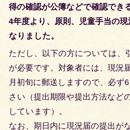
得の確認が公簿などで確認でき
4年度より、
原則、児童手当の現
なりました。
ただし、以下の方については、
が必要です。対象者には、現況届
月初旬に郵送しますので、必ず
さい（提出期限や提出方法など
しています）。
なお、期日内に現況届の提出がな