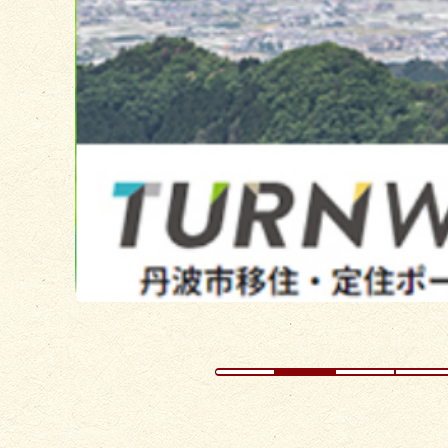
目
の
ス
ラ
イ
ド