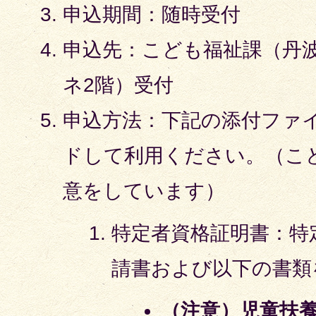
申込期間：随時受付
申込先：こども福祉課（丹
ネ2階）受付
申込方法：下記の添付ファ
ドして利用ください。（こ
意をしています）
特定者資格証明書：特
請書および以下の書類
（注意）児童扶