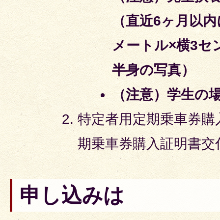
（直近6ヶ月以内
メートル×横3セ
半身の写真）
（注意）学生の
特定者用定期乗車券購
期乗車券購入証明書交
申し込みは