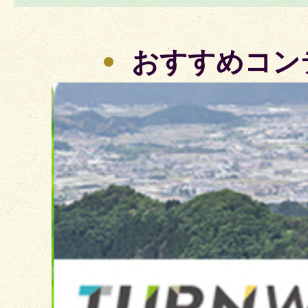
おすすめコン
2
枚
目
の
ス
ラ
イ