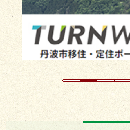
ス
ラ
イ
ド