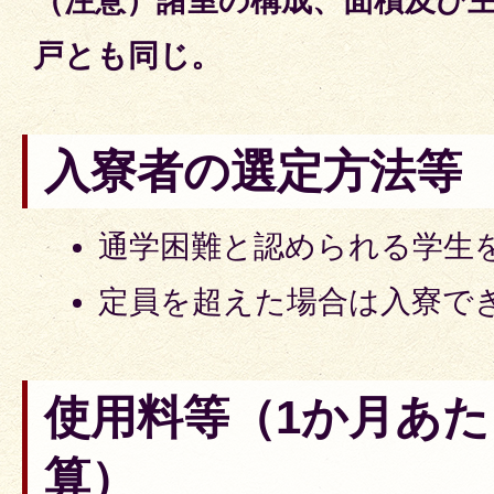
（注意）諸室の構成、面積及び主
戸とも同じ。
入寮者の選定方法等
通学困難と認められる学生
定員を超えた場合は入寮で
使用料等（1か月あ
算）