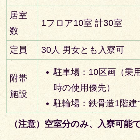
居室
1フロア10室 計30室
数
定員
30人 男女とも入寮可
駐車場：10区画（乗
附帯
時の使用優先）
施設
駐輪場：鉄骨造1階建て
（注意）空室分のみ、入寮可能