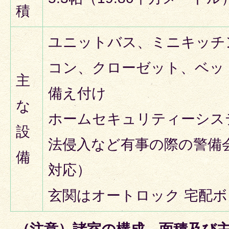
積
ユニットバス、ミニキッチン
コン、クローゼット、ベッ
主
備え付け
な
ホームセキュリティーシス
設
法侵入など有事の際の警備
備
対応）
玄関はオートロック 宅配