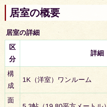
居室の概要
居室の詳細
区
詳細
分
構
1K（洋室）ワンルーム
成
面
5.3帖（19.80平方メートル