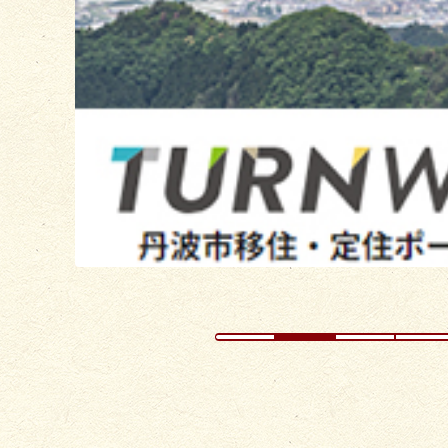
の
ス
ラ
イ
ド