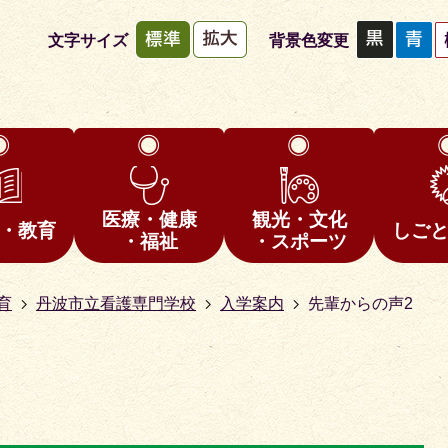
文字サイズ
背景色変更
医療・健康
観光・文化
・教育
しご
・福祉
・スポーツ
育
丹波市立看護専門学校
入学案内
先輩からの声2
1
枚