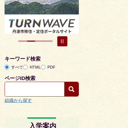
目
目
の
の
ス
ス
ラ
ラ
イ
イ
ド
ド
キーワード検索
すべて
HTML
PDF
ページID検索
組織から探す
入学案内