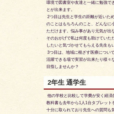
環境で図書室や友達と一緒に勉強で
とが出来ます。
2つ目は先生と学生の距離が近いた
のことはもちろんのこと、どんなに
ただけます。悩み事があり元気が出
そのおがげで私は何度も助けていた
したいと気づかせてもらえる先生も
3つ目は、地域に根ざす医療につい
活躍できる場で実習が出来たり様々
目指しませんか？
2年生 通学生
他の学校と比較して学費が安く経済
教科書も去年から1人1台タブレッ
十分に取られており先生への質問も