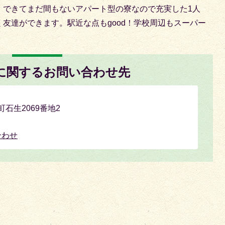
。できてまだ間もないアパート型の寮なので充実した1人
く友達ができます。駅近な点も
good
！学校周辺もスーパー
に関するお問い合わせ先
町石生2069番地2
合わせ