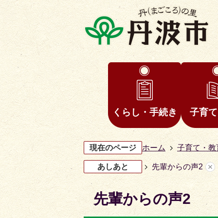
くらし・手続き
子育て
現在のページ
ホーム
子育て・教
あしあと
先輩からの声2
先輩からの声2
3
4
枚
枚