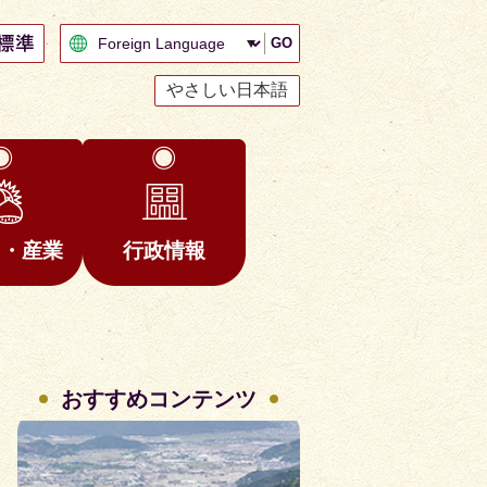
GO
やさしい日本語
と・産業
行政情報
おすすめコンテンツ
2
3
枚
枚