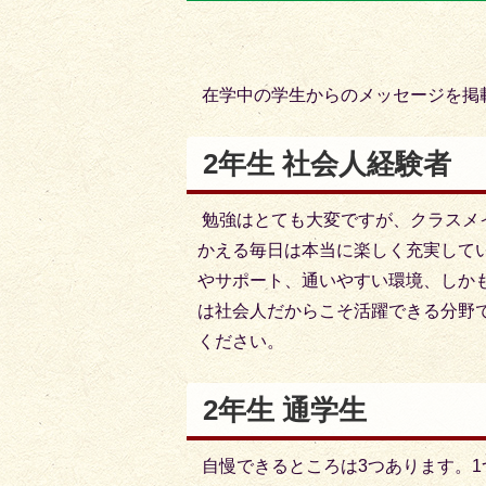
目
目
の
の
ス
ス
在学中の学生からのメッセージを掲
ラ
ラ
イ
イ
2年生 社会人経験者
ド
ド
勉強はとても大変ですが、クラスメ
かえる毎日は本当に楽しく充実して
やサポート、通いやすい環境、しか
は社会人だからこそ活躍できる分野
ください。
2年生 通学生
自慢できるところは3つあります。