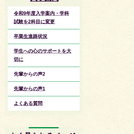
令和9年度入学案内・学科
試験を2科目に変更
卒業生進路状況
学生への心のサポートを大
切に
先輩からの声2
先輩からの声1
よくある質問