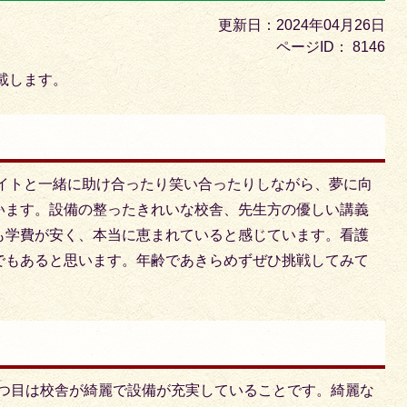
目
更新日：2024年04月26日
の
ページID：
8146
ス
載します。
ラ
イ
ド
イトと一緒に助け合ったり笑い合ったりしながら、夢に向
います。設備の整ったきれいな校舎、先生方の優しい講義
も学費が安く、本当に恵まれていると感じています。看護
でもあると思います。年齢であきらめずぜひ挑戦してみて
1つ目は校舎が綺麗で設備が充実していることです。綺麗な