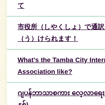
て
市役所（しやくしょ）で通訳
（う）けられます！
What’s the Tamba City Inter
Association like?
ဂျပန်ဘာသာစကား လေ့လာရေးသ
နှစ်)