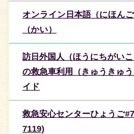
オンライン日本語（にほん
（かい）
訪日外国人（ほうにちがいこ
の救急車利用（きゅうきゅう
イド
救急安心センターひょうご#71
7119)