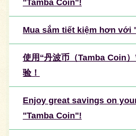
"Tamba Coin"!
Mua sắm tiết kiệm hơn với
使用“丹波币（Tamba Coi
验！
Enjoy great savings on you
"Tamba Coin"!