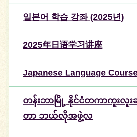
일본어 학습 강좌 (2025년)
2025年日语学习讲座
Japanese Language Course
တန်းဘာမြို့ နိုင်ငံတကာကူးလူး
တာ ဘယ်လိုအဖွဲ့လ