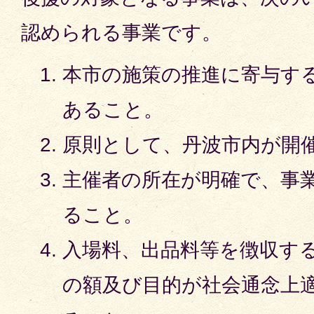
認められる事業です。
本市の施策の推進に寄与す
あること。
原則として、丹波市内が開
主催者の所在が明確で、事
ること。
入場料、出品料等を徴収す
の額及び目的が社会通念上