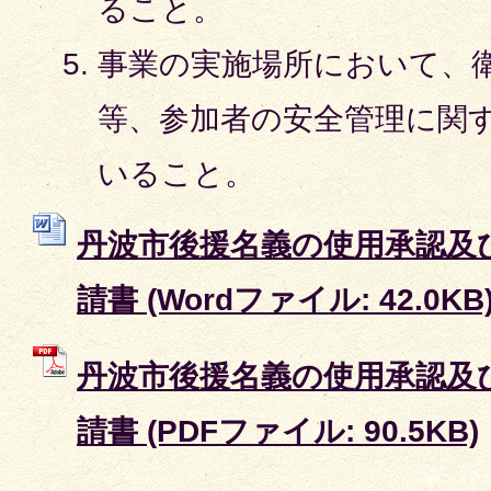
ること。
事業の実施場所において、
等、参加者の安全管理に関
いること。
丹波市後援名義の使用承認及
請書 (Wordファイル: 42.0KB
丹波市後援名義の使用承認及
請書 (PDFファイル: 90.5KB)