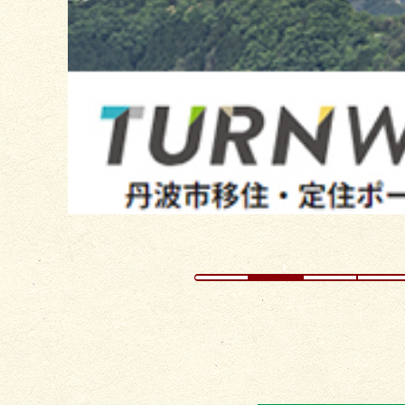
ス
ラ
イ
ド