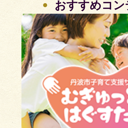
おすすめコン
2
枚
目
の
ス
ラ
イ
ド