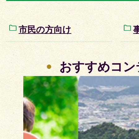
市民の方向け
おすすめコン
2
枚
目
の