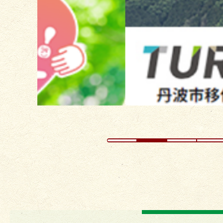
ス
ラ
イ
ド