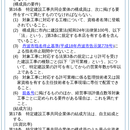
(構成員の要件)
第16条
特定建設工事共同企業体の構成員は、次に掲げる要
件をすべて満たすものでなければならない。
(1)
対象工事に対応する工種について、資格者名簿に登載
されていること。
(2)
構成員に市内に建設業法
(昭和24年法律第100号。以下
「法」という。)
第3条に規定する本店を有する者を含ん
でいること。
(3)
丹波市指名停止基準
(平成18年丹波市告示第778号)
に
よる指名停止期間中でないこと。
(4)
対象工事に対応する法第3条の規定により許可を受け
た建設工事の種類ごと
(以下「許可業種」という。)
につ
いて、特定建設業の許可を有してからの営業年数が5年以
上であること。
(5)
対象工事に対応する許可業種に係る監理技術者又は国
家資格を有する主任技術者を工事現場に専任で配置でき
ること。
(6)
前各号
に掲げるもののほか、経営事項評価点数等対象
工事ごとに定められる要件がある場合は、これを満たす
こと。
(結成方法)
第17条
特定建設工事共同企業体の結成方法は、自主結成と
する。
(出資比率)
第18条
特定建設工事共同企業体の構成員のうち最小出資者