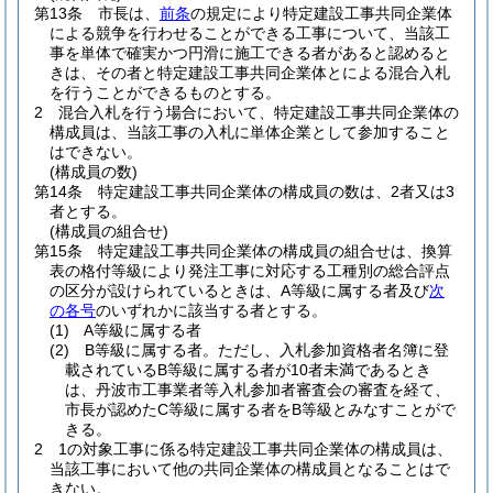
第13条
市長は、
前条
の規定により特定建設工事共同企業体
による競争を行わせることができる工事について、当該工
事を単体で確実かつ円滑に施工できる者があると認めると
きは、その者と特定建設工事共同企業体とによる混合入札
を行うことができるものとする。
2
混合入札を行う場合において、特定建設工事共同企業体の
構成員は、当該工事の入札に単体企業として参加すること
はできない。
(構成員の数)
第14条
特定建設工事共同企業体の構成員の数は、2者又は3
者とする。
(構成員の組合せ)
第15条
特定建設工事共同企業体の構成員の組合せは、換算
表の格付等級により発注工事に対応する工種別の総合評点
の区分が設けられているときは、A等級に属する者及び
次
の各号
のいずれかに該当する者とする。
(1)
A等級に属する者
(2)
B等級に属する者。
ただし、入札参加資格者名簿に登
載されているB等級に属する者が10者未満であるとき
は、丹波市工事業者等入札参加者審査会の審査を経て、
市長が認めたC等級に属する者をB等級とみなすことがで
きる。
2
1の対象工事に係る特定建設工事共同企業体の構成員は、
当該工事において他の共同企業体の構成員となることはで
きない。