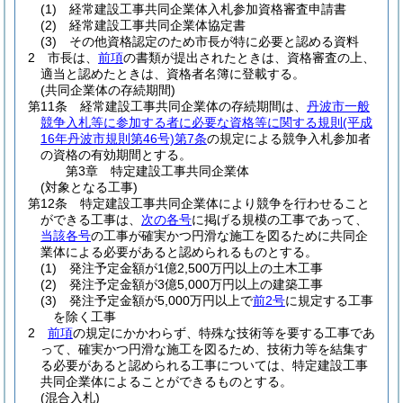
(1)
経常建設工事共同企業体入札参加資格審査申請書
(2)
経常建設工事共同企業体協定書
(3)
その他資格認定のため市長が特に必要と認める資料
2
市長は、
前項
の書類が提出されたときは、資格審査の上、
適当と認めたときは、資格者名簿に登載する。
(共同企業体の存続期間)
第11条
経常建設工事共同企業体の存続期間は、
丹波市一般
競争入札等に参加する者に必要な資格等に関する規則
(平成
16年丹波市規則第46号)
第7条
の規定による競争入札参加者
の資格の有効期間とする。
第3章
特定建設工事共同企業体
(対象となる工事)
第12条
特定建設工事共同企業体により競争を行わせること
ができる工事は、
次の各号
に掲げる規模の工事であって、
当該各号
の工事が確実かつ円滑な施工を図るために共同企
業体による必要があると認められるものとする。
(1)
発注予定金額が1億2,500万円以上の土木工事
(2)
発注予定金額が3億5,000万円以上の建築工事
(3)
発注予定金額が5,000万円以上で
前2号
に規定する工事
を除く工事
2
前項
の規定にかかわらず、特殊な技術等を要する工事であ
って、確実かつ円滑な施工を図るため、技術力等を結集す
る必要があると認められる工事については、特定建設工事
共同企業体によることができるものとする。
(混合入札)