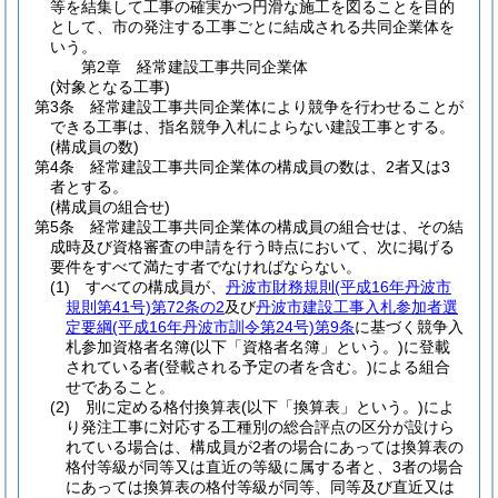
等を結集して工事の確実かつ円滑な施工を図ることを目的
として、市の発注する工事ごとに結成される共同企業体を
いう。
第2章
経常建設工事共同企業体
(対象となる工事)
第3条
経常建設工事共同企業体により競争を行わせることが
できる工事は、指名競争入札によらない建設工事とする。
(構成員の数)
第4条
経常建設工事共同企業体の構成員の数は、2者又は3
者とする。
(構成員の組合せ)
第5条
経常建設工事共同企業体の構成員の組合せは、その結
成時及び資格審査の申請を行う時点において、次に掲げる
要件をすべて満たす者でなければならない。
(1)
すべての構成員が、
丹波市財務規則
(平成16年丹波市
規則第41号)
第72条の2
及び
丹波市建設工事入札参加者選
定要綱
(平成16年丹波市訓令第24号)
第9条
に基づく競争入
札参加資格者名簿
(以下「資格者名簿」という。)
に登載
されている者
(登載される予定の者を含む。)
による組合
せであること。
(2)
別に定める格付換算表
(以下「換算表」という。)
によ
り発注工事に対応する工種別の総合評点の区分が設けら
れている場合は、構成員が2者の場合にあっては換算表の
格付等級が同等又は直近の等級に属する者と、3者の場合
にあっては換算表の格付等級が同等、同等及び直近又は