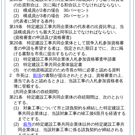
の出資割合は、次に掲げる割合以上でなければならない。
(1)
構成員が2者の場合 30パーセント
(2)
構成員が3者の場合 20パーセント
(代表者に関する条件)
第19条
特定建設工事共同企業体の代表者の出資比率は、当
該構成員のうち最大又は同等以上でなければならない。
(資格審査の申請及び資格審査)
第20条
特定建設工事共同企業体として競争入札参加資格審
査の申請を希望する者は、指定された期日までに、次に掲
げる書類を市長に提出するものとする。
(1)
特定建設工事共同企業体入札参加資格審査申請書
(2)
特定建設工事共同企業体協定書
(3)
その他資格認定のため市長が特に必要と認める資料
2
市長は、
前項
の書類が提出されたときは、資格審査の上、
適当であると認めるときは、当該工事の入札参加資格者名
簿に登載する。
(共同企業体の存続期間)
第21条
特定建設工事共同企業体の存続期間は、次のとおり
とする。
(1)
対象工事について市と請負契約を締結した特定建設工
事共同企業体は、当該対象工事の竣工後6箇月を経過する
までとする。
(2)
前号
の特定建設工事共同企業体以外の特定建設工事共
同企業体は、当該対象工事に係る請負契約が締結される