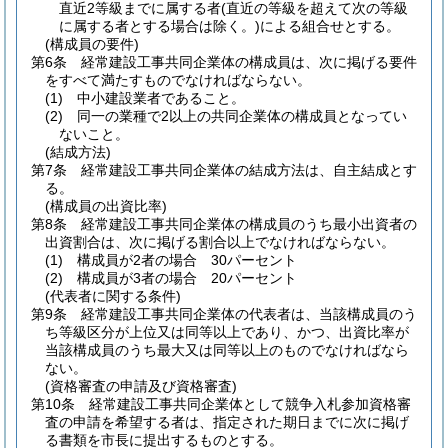
直近2等級までに属する者
(直近の等級を超えて次の等級
に属する者とする場合は除く。)
による組合せとする。
(構成員の要件)
第6条
経常建設工事共同企業体の構成員は、次に掲げる要件
をすべて満たすものでなければならない。
(1)
中小建設業者であること。
(2)
同一の業種で2以上の共同企業体の構成員となってい
ないこと。
(結成方法)
第7条
経常建設工事共同企業体の結成方法は、自主結成とす
る。
(構成員の出資比率)
第8条
経常建設工事共同企業体の構成員のうち最小出資者の
出資割合は、次に掲げる割合以上でなければならない。
(1)
構成員が2者の場合 30パーセント
(2)
構成員が3者の場合 20パーセント
(代表者に関する条件)
第9条
経常建設工事共同企業体の代表者は、当該構成員のう
ち等級区分が上位又は同等以上であり、かつ、出資比率が
当該構成員のうち最大又は同等以上のものでなければなら
ない。
(資格審査の申請及び資格審査)
第10条
経常建設工事共同企業体として競争入札参加資格審
査の申請を希望する者は、指定された期日までに次に掲げ
る書類を市長に提出するものとする。