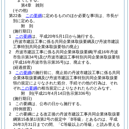
までとする。
第4章
雑則
(その他)
第22条
この要綱
に定めるもののほか必要な事項は、市長が
別に定める。
附
則
(施行期日)
1
この要綱
は、平成20年5月1日から施行する。
(丹波市建設工事に係る共同企業体取扱要綱及び丹波市建設
工事特別共同企業体取扱要領の廃止)
2
丹波市建設工事に係る共同企業体取扱要綱
(平成16年丹波
市告示第34号)
及び丹波市建設工事特別共同企業体取扱要領
(平成16年丹波市告示第35号)
は、廃止する。
(経過措置)
3
この要綱
の施行前に、廃止前の丹波市建設工事に係る共同
企業体取扱要綱及び丹波市建設工事特別共同企業体取扱要
領の規定によりなされた処分、手続その他の行為は、それ
ぞれ
この要綱
の相当規定によりなされたものとみなす。
附
則
(平成21年4月14日
告示第336号)
(施行期日)
1
この要綱は、公布の日から施行する。
(特例措置)
2
この要綱による改正後の丹波市建設工事共同企業体取扱要
綱第15条第1項第2号の規定中「B等級」とあるのは、平成
26年3月31日までの間、「C等級以上の等級」と読み替える