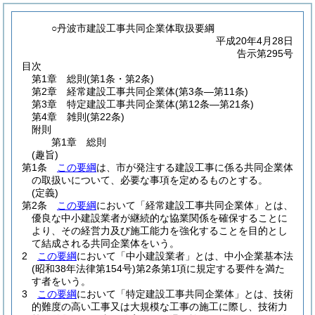
○丹波市建設工事共同企業体取扱要綱
平成20年4月28日
告示第295号
目次
第1章
総則
(第1条・第2条)
第2章
経常建設工事共同企業体
(第3条―第11条)
第3章
特定建設工事共同企業体
(第12条―第21条)
第4章
雑則
(第22条)
附則
第1章
総則
(趣旨)
第1条
この要綱
は、市が発注する建設工事に係る共同企業体
の取扱いについて、必要な事項を定めるものとする。
(定義)
第2条
この要綱
において「経常建設工事共同企業体」とは、
優良な中小建設業者が継続的な協業関係を確保することに
より、その経営力及び施工能力を強化することを目的とし
て結成される共同企業体をいう。
2
この要綱
において「中小建設業者」とは、中小企業基本法
(昭和38年法律第154号)
第2条第1項に規定する要件を満た
す者をいう。
3
この要綱
において「特定建設工事共同企業体」とは、技術
的難度の高い工事又は大規模な工事の施工に際し、技術力