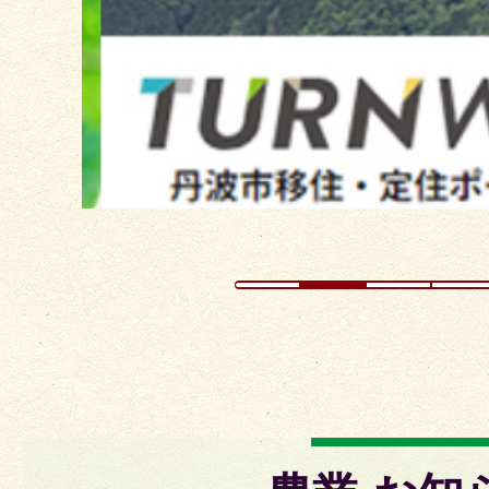
ス
ラ
イ
ド