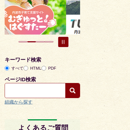
目
目
の
の
ス
ス
ラ
ラ
イ
イ
ド
ド
キーワード検索
すべて
HTML
PDF
ページID検索
組織から探す
よくあるご質問