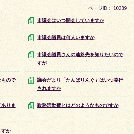
目
ページID：
10239
の
ス
市議会はいつ開会していますか
ラ
イ
市議会議員は何人いますか
ド
市議会議員さんの連絡先を知りたいので
すが
なもので
議会だより「たんばりんぐ」はいつ発行
されますか
てありま
政務活動費とはどのようなものですか
ますか