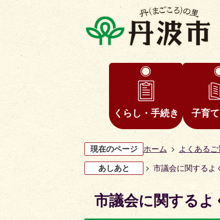
くらし・手続き
子育て
現在のページ
ホーム
よくあるご
あしあと
市議会に関するよ
市議会に関するよ
3
4
枚
枚