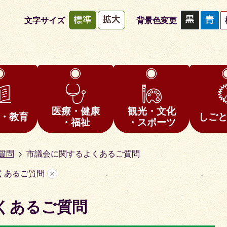
文字サイズ
背景色変更
医療・健康
観光・文化
・教育
しご
・福祉
・スポーツ
質問
市議会に関するよくあるご質問
くあるご質問
くあるご質問
1
枚