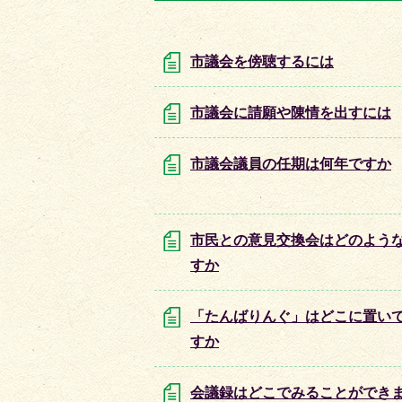
目
目
の
の
ス
ス
市議会を傍聴するには
ラ
ラ
イ
イ
市議会に請願や陳情を出すには
ド
ド
市議会議員の任期は何年ですか
市民との意見交換会はどのよう
すか
「たんばりんぐ」はどこに置い
すか
会議録はどこでみることができ