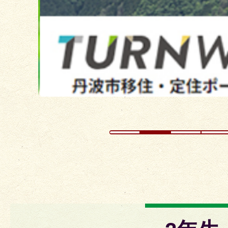
ラ
イ
ド