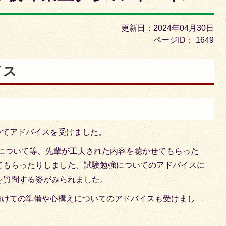
枚
目
更新日：2024年04月30日
の
ページID：
1649
ス
ラ
イス
イ
ド
いてアドバイスを受けました。
について等、先輩が工夫された内容を聴かせてもらった
てもらったりしました。試験勉強についてのアドバイスに
を質問する姿がみられました。
向けての準備や心構えについてのアドバイスも受けまし