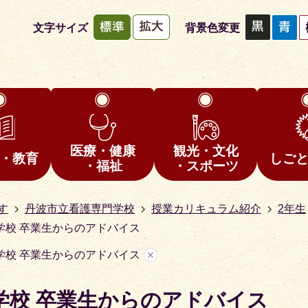
文字サイズ
背景色変更
医療・健康
観光・文化
・教育
しご
・福祉
・スポーツ
す
丹波市立看護専門学校
授業カリキュラム紹介
2年生
学校 卒業生からのアドバイス
学校 卒業生からのアドバイス
学校 卒業生からのアドバイス
1