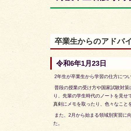
枚
枚
目
目
の
の
ス
ス
ラ
ラ
卒業生からのアドバ
イ
イ
ド
ド
令和6年1月23日
2年生が卒業生から学習の仕方につ
普段の授業の受け方や国家試験対策
り、先輩の学生時代のノートを見せ
真剣にメモを取ったり、色々なこと
また、2月から始まる領域別実習に
た。