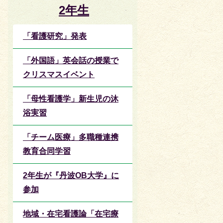
2年生
「看護研究」発表
「外国語」英会話の授業で
クリスマスイベント
「母性看護学」新生児の沐
浴実習
「チーム医療」多職種連携
教育合同学習
2年生が『丹波OB大学』に
参加
地域・在宅看護論「在宅療