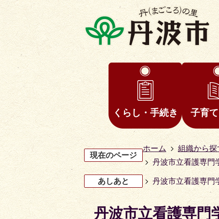
くらし・手続き
子育て
ホーム
組織から探
現在のページ
丹波市立看護専門
あしあと
丹波市立看護専門
丹波市立看護専門
3
4