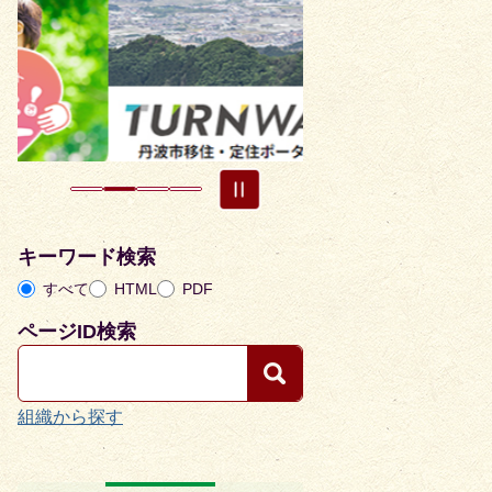
枚
枚
目
目
の
の
ス
ス
ラ
ラ
イ
イ
ド
ド
キーワード検索
すべて
HTML
PDF
ページID検索
組織から探す