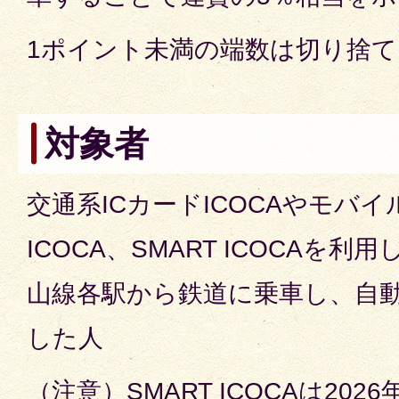
1ポイント未満の端数は切り捨
対象者
交通系ICカードICOCAやモバイルIC
ICOCA、SMART ICOCAを
山線各駅から鉄道に乗車し、自
した人
（注意）SMART ICOCAは20