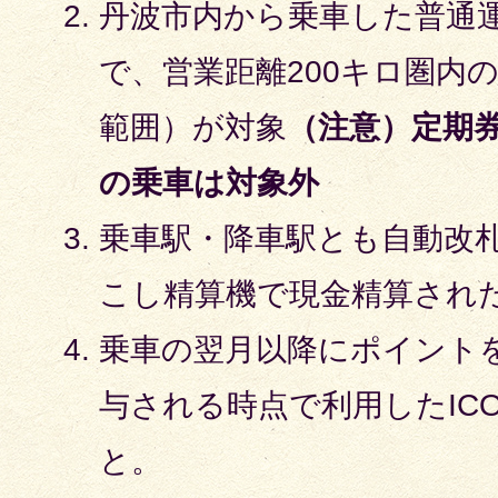
丹波市内から乗車した普通運
で、営業距離200キロ圏内の
範囲）が対象
（注意）定期
の乗車は対象外
乗車駅・降車駅とも自動改
こし精算機で現金精算され
乗車の翌月以降にポイント
与される時点で利用したIC
と。