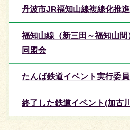
丹波市JR福知山線複線化推
福知山線（新三田～福知山間
同盟会
たんば鉄道イベント実行委員
終了した鉄道イベント(加古川