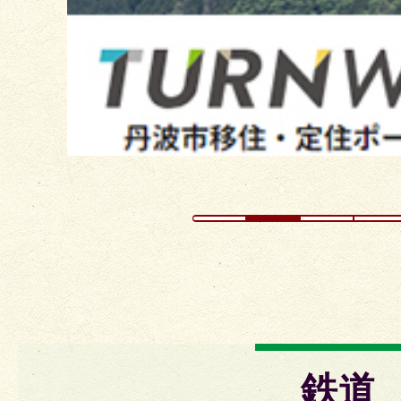
ラ
イ
ド
鉄道