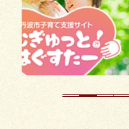
の
ス
ラ
イ
ド