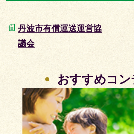
丹波市有償運送運営協
議会
おすすめコン
2
枚
目