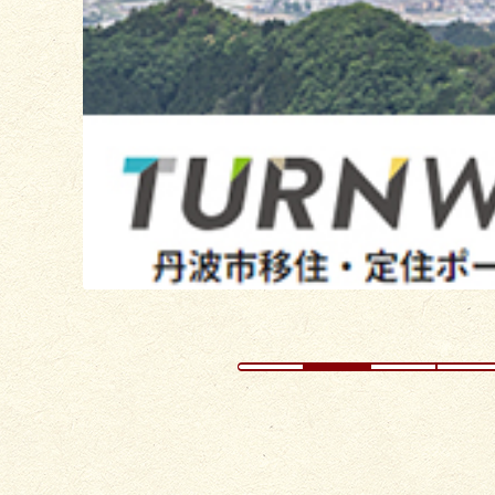
の
ス
ラ
イ
ド