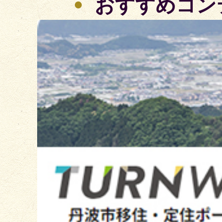
おすすめコン
2
枚
目
の
ス
ラ
イ
ド