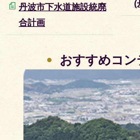
丹波市下水道施設統廃
合計画
おすすめコン
3
枚
目
の
ス