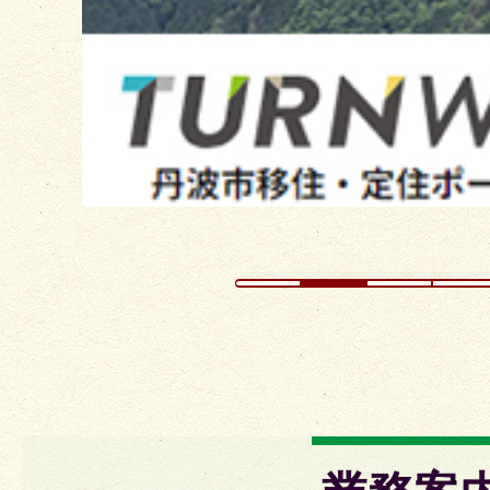
ラ
イ
ド