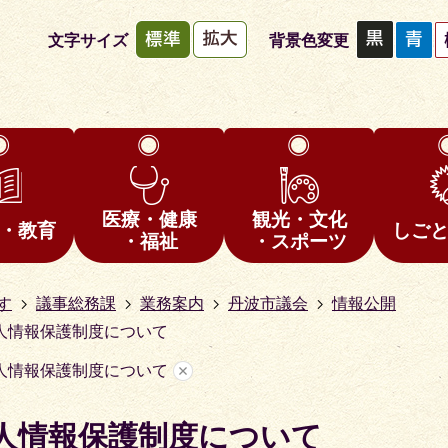
文字サイズ
背景色変更
医療・健康
観光・文化
・教育
しご
・福祉
・スポーツ
す
議事総務課
業務案内
丹波市議会
情報公開
人情報保護制度について
人情報保護制度について
人情報保護制度について
1