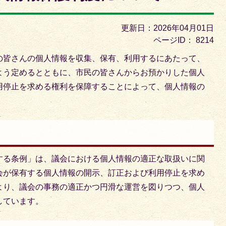
枚
目
更新日：2026年04月01日
の
ページID：
8214
ス
の皆さんの個人情報を収集、保有、利用するにあたって、
ラ
よう定めるとともに、市民の皆さんからお預かりした個人
イ
用停止を求める権利を保障することによって、個人情報の
ド
する条例」は、議会における個人情報の適正な取扱いに関
会が保有する個人情報の開示、訂正および利用停止を求め
より、議会の事務の適正かつ円滑な運営を図りつつ、個人
しています。