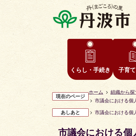
くらし・手続き
子育て
ホーム
組織から探
現在のページ
市議会における個
あしあと
市議会における個
市議会における個
3
4