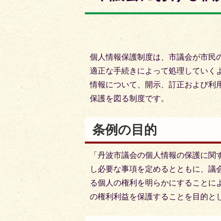
枚
枚
目
目
の
の
ス
ス
個人情報保護制度は、市議会が市民
ラ
ラ
適正な手続きによって処理していく
イ
イ
情報について、開示、訂正および利
ド
ド
保護を図る制度です。
条例の目的
「丹波市議会の個人情報の保護に関
し必要な事項を定めるとともに、議
る個人の権利を明らかにすることに
の権利利益を保護することを目的と