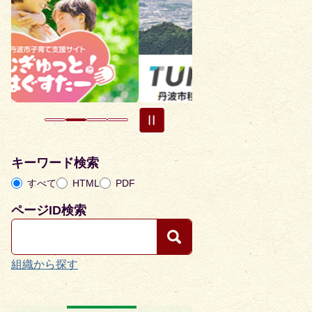
枚
枚
目
目
の
の
ス
ス
ラ
ラ
イ
イ
ド
ド
キーワード検索
すべて
HTML
PDF
ページID検索
組織から探す