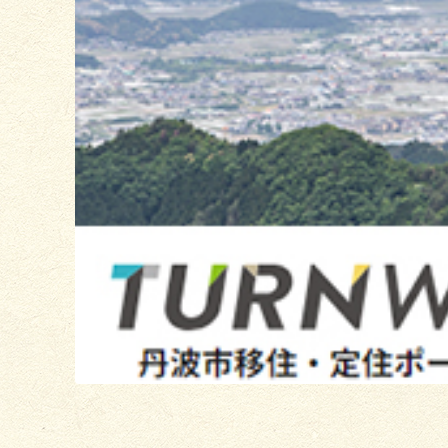
枚
目
の
ス
ラ
イ
ド