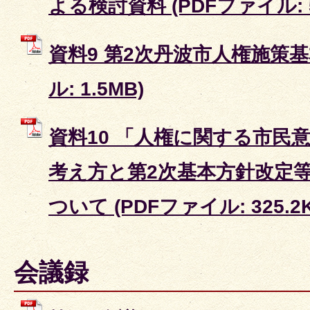
よる検討資料 (PDFファイル: 56
資料9 第2次丹波市人権施策基
ル: 1.5MB)
資料10 「人権に関する市民
考え方と第2次基本方針改定
ついて (PDFファイル: 325.2K
会議録