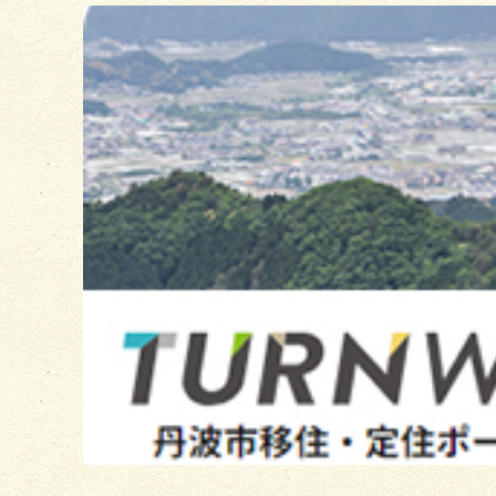
3
枚
目
の
ス
ラ
イ
ド