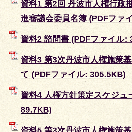
資料1 第2回 丹波市人権行政
進審議会委員名簿 (PDFファイル:
資料2 諮問書 (PDFファイル: 36
資料3 第3次丹波市人権施策
て (PDFファイル: 305.5KB)
資料4 人権方針策定スケジュー
89.7KB)
資料5 第3次丹波市人権施策基