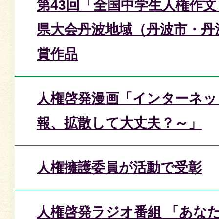
第43回「全国中学生人権作
県大会丹波地域（丹波市・丹
賞作品
人権啓発漫画「インターネッ
報、拡散して大丈夫？～」
人権擁護委員が活動で受彰
人権啓発ラジオ番組 「あな