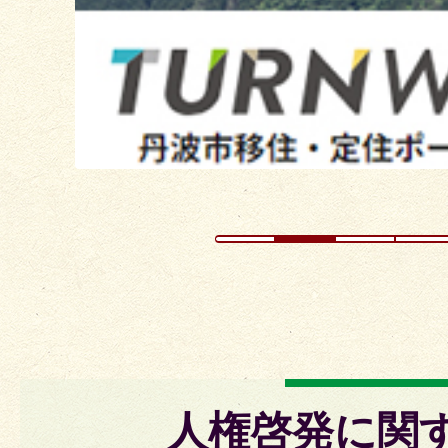
ラ
イ
ド
人権啓発に関