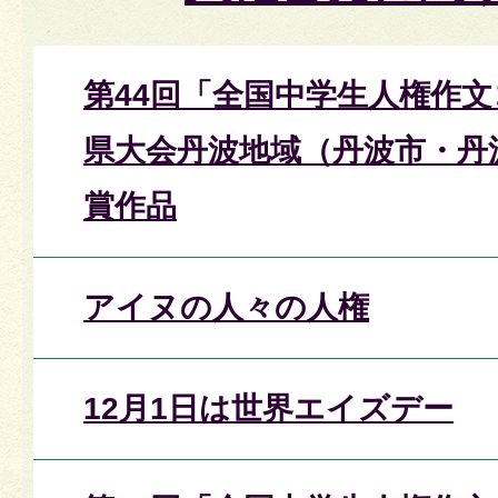
第44回「全国中学生人権作
県大会丹波地域（丹波市・丹
賞作品
アイヌの人々の人権
12月1日は世界エイズデー