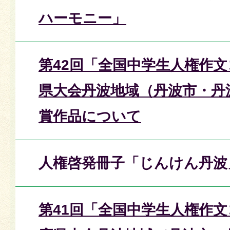
ハーモニー」
第42回「全国中学生人権作
県大会丹波地域（丹波市・丹
賞作品について
人権啓発冊子「じんけん丹波
第41回「全国中学生人権作文