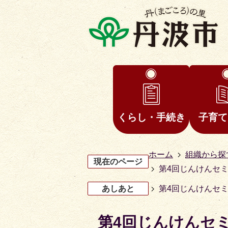
くらし・手続き
子育て
ホーム
組織から探
現在のページ
第4回じんけんセ
あしあと
第4回じんけんセ
第4回じんけんセ
3
4