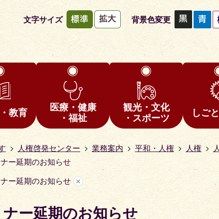
文字サイズ
背景色変更
医療・健康
観光・文化
・教育
しご
・福祉
・スポーツ
す
人権啓発センター
業務案内
平和・人権
人権
ミナー延期のお知らせ
ミナー延期のお知らせ
ミナー延期のお知らせ
1