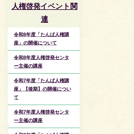
人権啓発イベント関
連
令和8年度「たんば人権講
座」の開催について
令和8年度人権啓発センタ
ー主催の講座
令和7年度「たんば人権講
座」【後期】の開催につい
て
令和7年度人権啓発センタ
ー主催の講座