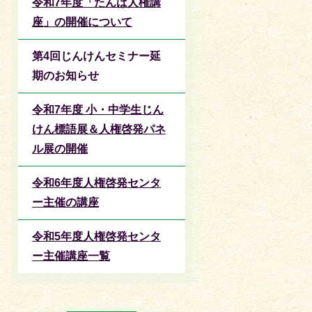
令和7年度「たんば人権講
座」の開催について
第4回じんけんセミナー延
期のお知らせ
令和7年度 小・中学生じん
けん標語展＆人権啓発パネ
ル展の開催
令和6年度人権啓発センタ
ー主催の講座
令和5年度人権啓発センタ
ー主催講座一覧