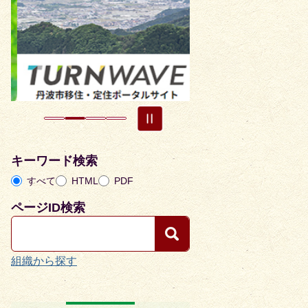
枚
枚
目
目
の
の
ス
ス
ラ
ラ
イ
イ
ド
ド
キーワード検索
すべて
HTML
PDF
ページID検索
組織から探す