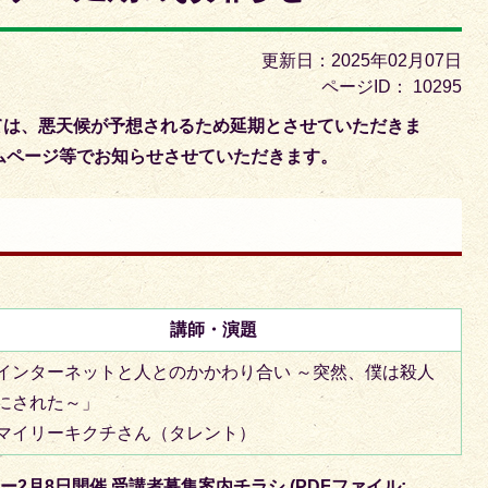
枚
目
更新日：2025年02月07日
の
ページID：
10295
ス
ては、悪天候が予想されるため延期とさせていただきま
ラ
ムページ等でお知らせさせていただきます。
イ
ド
講師・演題
インターネットと人とのかかわり合い ～突然、僕は殺人
にされた～」
マイリーキクチさん（タレント）
2月8日開催 受講者募集案内チラシ (PDFファイル: