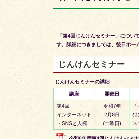
枚
枚
目
目
の
の
ス
ス
「第4回じんけんセミナー」につい
ラ
ラ
す。詳細につきましては、後日ホー
イ
イ
ド
ド
じんけんセミナー
じんけんセミナーの詳細
講座
開催日
第4回
令和7年
「
インターネット
2月8日
犯
・SNSと人権
(土曜日)
ス
令和6年度第4回じんけんセミナー