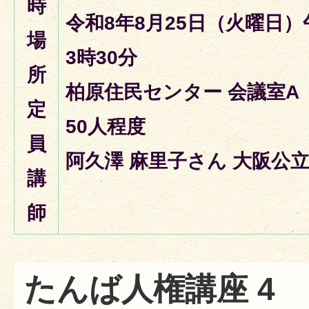
時
令和8年8月25日（火曜日）
場
3時30分
所
柏原住民センター 会議室A
定
50人程度
員
阿久澤 麻里子さん 大阪公
講
師
たんば人権講座 4