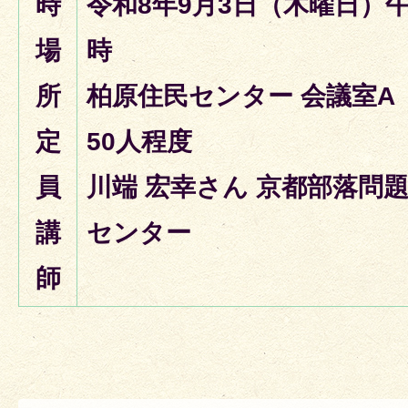
時
令和8年9月3日（木曜日）午
場
時
所
柏原住民センター 会議室A
定
50人程度
員
川端 宏幸さん 京都部落問
講
センター
師