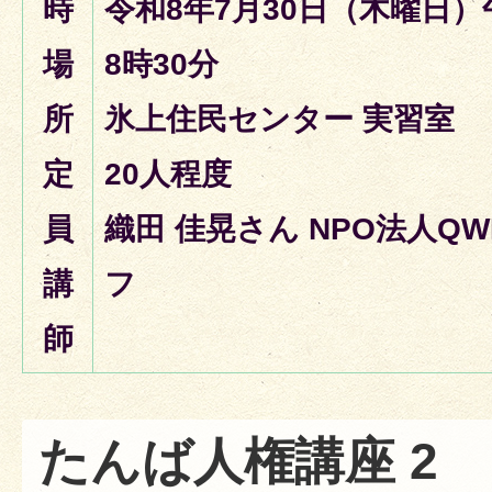
時
令和8年7月30日（木曜日）
場
8時30分
所
氷上住民センター 実習室
定
20人程度
員
織田 佳晃さん NPO法人Q
講
フ
師
たんば人権講座 2