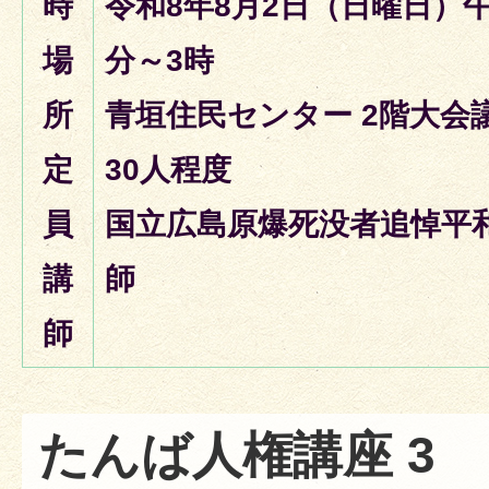
時
令和8年8月2日（日曜日）午
場
分～3時
所
青垣住民センター 2階大会
定
30人程度
員
国立広島原爆死没者追悼平
講
師
師
たんば人権講座 3