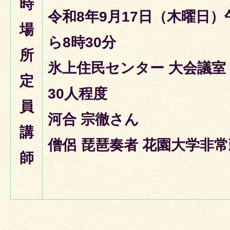
時
令和8年9月17日（木曜日）
場
ら8時30分
所
氷上住民センター 大会議室
定
30人程度
員
河合 宗徹さん
講
僧侶 琵琶奏者 花園大学非
師