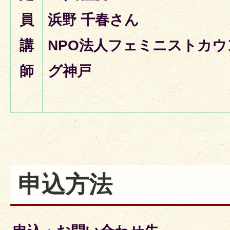
員
浜野 千春さん
講
NPO法人フェミニストカ
師
グ神戸
申込方法