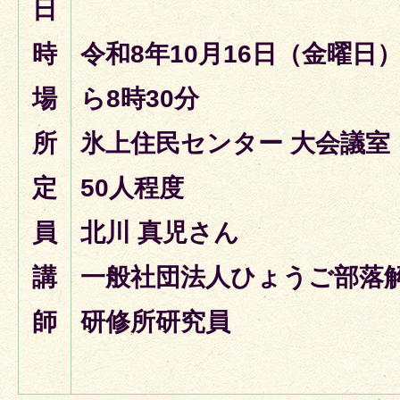
日
時
令和8年10月16日（金曜日
場
ら8時30分
所
氷上住民センター 大会議室
定
50人程度
員
北川 真児さん
講
一般社団法人ひょうご部落
師
研修所研究員