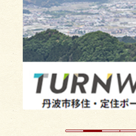
枚
目
の
ス
ラ
イ
ド