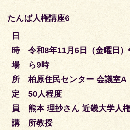
たんば人権講座6
日
時
令和8年11月6日（金曜日）
場
ら9時
所
柏原住民センター 会議室A
定
50人程度
員
熊本 理抄さん 近畿大学人
講
所教授